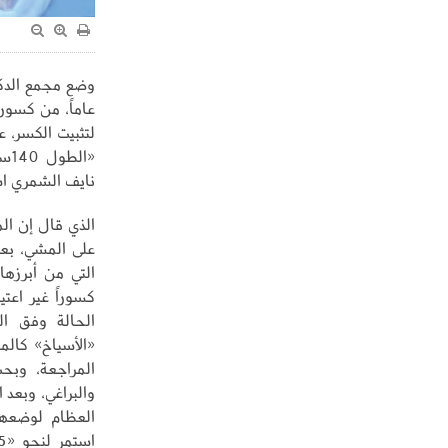
عاماً، من كسور
لتثبيت الكسر، 
نايف الشمري اس
الذي قال إن ال
على المشي، بع
كسوراً غير اعت
الحالة وفق ال
«الأسياخ» كال
المراجعة، وبح
والبراغي، وبعد 
العظام لوضعها