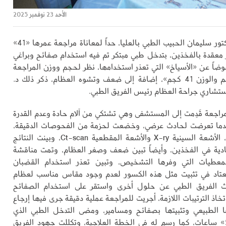
الأحد 23 نوفمبر 2025
وضع مجمع الدكتور سليمان الحبيب الطبي بالعليا، حداً لمعاناة مراجعة عمرها «41»
 معقدة بالفخذين، بتدخل طبي مبتكر تم فيه استخدام صفائح وبراغي
عوضاً عن «الأسياخ» التي تعذر استخدامها، نظر لحجم ووزن المراجعة
«الطول 140سم والوزن 41 كجم»، إضافة إلى ضعف وتشوه العظام، ذكر ذلك د.
تشاري جراحة العظام رئيس الفريق الطبي.
مراجعة قَدِمت إلى المستشفى وهي تشتكي من آلام حادة وعدم القدرة
دما تعرضت لحادث عرضي، وخضعت لحزمة من الفحوصات الدقيقة،
التي من أبرزها، الأشعة السينية X-ry والأشعة المقطعية Ct-scan، وبينت النتائج
يادية في الفخذين، وأيضاً تبين ضعف وصغر العظام، وتمت مناقشة
معطيات التي وفرها التشخيص، وتبين تعذر استخدام القضبان
معتاد في تثبيت مثل هذه الكسور لعدم وجود مقاس مناسب لعظام
ث الفريق الطبي عن حلول أخرى واستقر على استخدام الصفائح
اتخاذ الترتيبات اللازمة، أجريت للمراجعة عملية دقيقة جرى فيها إرجاع
 الطبيعي وتثبيتها بصفائح ومسامير، ومضى التدخل الطبي الذي
استمر لنحو «5» ساعات، كما رسم له في الخطة العلاجية، وتكللت جهود الفريق