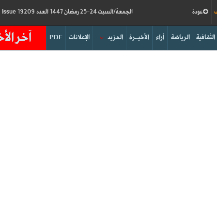
ف
عودة
الجمعة/السبت 24-25 رمضان 1447 العدد 19209
Friday/Saturday 13-14/03/2026
Issue
آخر الأخ
الثقافية
الرياضة
آراء
الأخيــرة
المزيد
الإعلانات
PDF