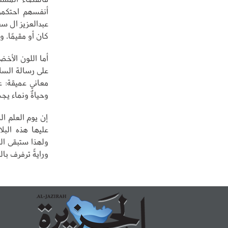
أنفسهم احتكموا
عبدالعزيز ال س
كان أو مقيمًا، و
أما اللون الأخضر
على رسالة السلا
معاني عميقة: ع
وحياةٌ ونماء يج
إن يوم العلم ا
عليها هذه البل
ولهذا ستبقى الر
ورايةً ترفرف با