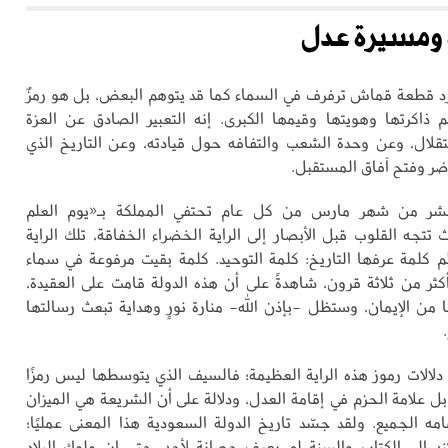
ة ومسيرة عدل
رد قطعة قماش ترفرف في السماء كما قد يتوهم البعض، بل هو رمزٌ
م ذاكرتها وهويتها وقيمها الكبرى. إنه التعبير الصادق عن العزة
تقلال، وعن وحدة الشعب والتفافه حول قيادته، وعن التاريخ الذي
ضر وفتح آفاق المستقبل.
شر من شهر مارس من كل عام تحتفي المملكة بـ«يوم العلم
تتجه القلوب قبل الأبصار إلى الراية الخضراء الخفاقة، تلك الراية
 كلمة عرفها التاريخ: كلمة التوحيد. كلمة بقيت مرفوعة في سماء
أكثر من ثلاثة قرون، شاهدةً على أن هذه الدولة قامت على العقيدة،
من الإيمان، وستظل -بإذن الله- منارة نورٍ وهداية تبعث رسالتها
دلالات رموز هذه الراية العظيمة؛ فالسيف الذي يتوسطها ليس رمزًا
بل علامة الحزم في إقامة العدل، ودلالة على أن الشريعة هي الميزان
مه الجميع. ولقد جسّد تاريخ الدولة السعودية هذا المعنى عمليًا؛
د إلى الكتاب والسنة لم يعرف حصانة لأحد، حتى إن ملوك البلاد