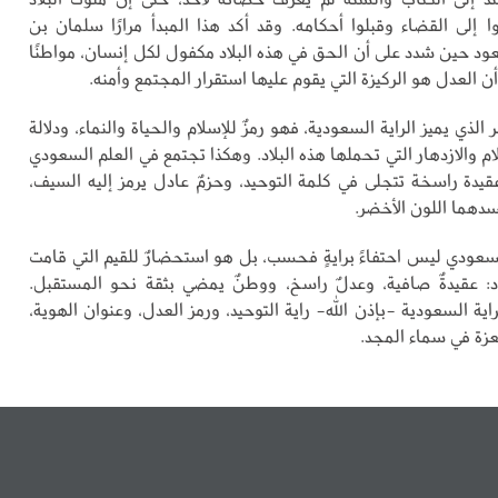
 إلى القضاء وقبلوا أحكامه. وقد أكد هذا المبدأ مرارًا سلمان بن
عود حين شدد على أن الحق في هذه البلاد مكفول لكل إنسان، مواطنًا
أن العدل هو الركيزة التي يقوم عليها استقرار المجتمع وأمنه.
 الذي يميز الراية السعودية، فهو رمزٌ للإسلام والحياة والنماء، ودلالة
م والازدهار التي تحملها هذه البلاد. وهكذا تجتمع في العلم السعودي
قيدة راسخة تتجلى في كلمة التوحيد، وحزمٌ عادل يرمز إليه السيف،
سدهما اللون الأخضر.
لسعودي ليس احتفاءً برايةٍ فحسب، بل هو استحضارٌ للقيم التي قامت
اد: عقيدةٌ صافية، وعدلٌ راسخ، ووطنٌ يمضي بثقة نحو المستقبل.
اية السعودية -بإذن الله- راية التوحيد، ورمز العدل، وعنوان الهوية،
لعزة في سماء المجد.