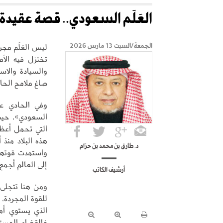
العَلَم السعودي.. قصة عقيد
ليس العَلَم مج
الجمعة/السبت 13 مارس 2026
تختزل فيه الأم
والسيادة والاس
صاغ ملامح الحا
وفي الحادي ع
السعودي»، حيث 
التي تحمل أعظم
هذه البلاد منذ 
د. طارق بن محمد بن حزام
واستمدت قوتها 
إلى العالم أجمع.
أرشيف الكاتب
ومن هنا تتجلى 
للقوة المجردة، 
الذي يستوي أما
فالقضاء المستن