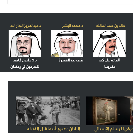
خالد بن حمد المالك
د.محمد البشر
د.عبدالعزيز الجار الله
العالم على كف
يثرب بعد الهجرة
96 مليون قاصد
عفريت!
للحرمين في رمضان
رض للرسام الإسباني
اليابان : هيروشيما قبل القنبلة