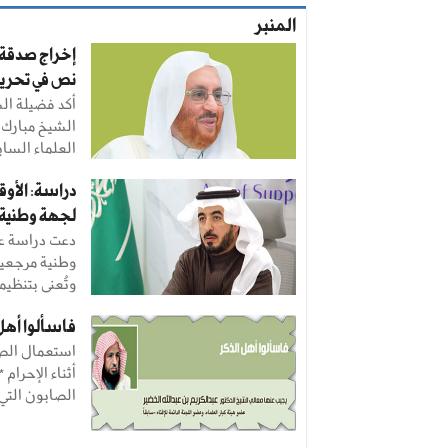
المنبر
إخراج صدقة ا
نص في تحري
أكد فضيلة ال
الشيخ مبارك 
العلماء السابق
دراسة: الأوق
لجهة وطنية
دعت دراسة عل
وطنية مرجعية
وتُعنى بتنظيمه
فاسألوا أهل 
استعمال الصا
أثناء الإحرام
الصابون التي .