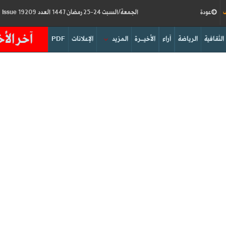
ف
عودة
الجمعة/السبت 24-25 رمضان 1447 العدد 19209
Friday/Saturday 13-14/03/2026
Issue
آخر الأخ
الثقافية
الرياضة
آراء
الأخيــرة
المزيد
الإعلانات
PDF