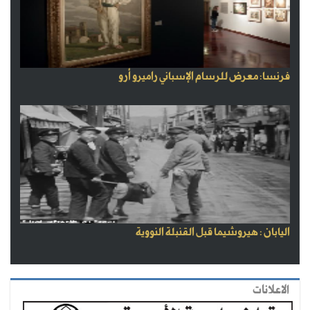
فرنسا: معرض للرسام الإسباني راميرو أرو
اليابان : هيروشيما قبل القنبلة النووية
الاعلانات