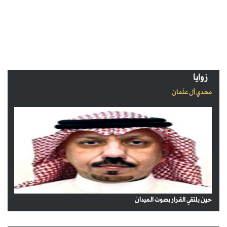
زوايا
مهدي آل عثمان
حين يلتقي القرار بصوت الميدان