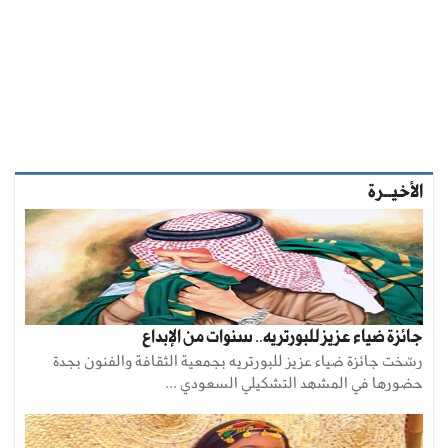
الأخيــرة
جائزة ضياء عزيز للبورتريه.. سنوات من الإبداع
رسّخت جائزة ضياء عزيز للبورتريه بجمعية الثقافة والفنون بجدة
حضورها في المشهد التشكيلي السعودي ...