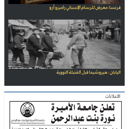
فرنسا: معرض للرسام الإسباني راميرو أرو
اليابان : هيروشيما قبل القنبلة النووية
الاعلانات