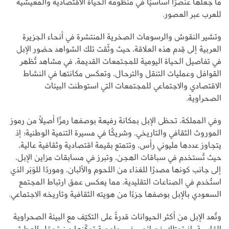
ما جعلها عنصرًا أساسيًا في منظومة الحياة الاقتصادية والمعيشية
للعرب عبر العصور.
وتشير النقوش والرسومات الصخرية المنتشرة في أنحاء الجزيرة
العربية إلى قِدم هذه العلاقة، حيث وثّقت تلك الشواهد حضور الإبل
في تفاصيل الحياة اليومية للمجتمعات القديمة، في مشاهد تُظهر
القوافل وعمليات التنقل والترحال، وتعكس مكانتها في النشاط
الاقتصادي والاجتماعي للمجتمعات التي استوطنت البيئات
الصحراوية.
وفي المملكة، تحظى الإبل بمكانة رفيعة بوصفها رمزًا أصيلًا من رموز
الموروث الثقافي والتاريخي، وشريكًا في مسيرة التنمية الوطنية؛ إذ
يتجاوز عددها مليوني رأس، وتتمتع بقيمة اقتصادية وثقافية عالية،
حيث تُستخدم في سباقات الهجن، وتبرز في مسابقات مزاين الإبل،
إلى جانب كونها مصدرًا للغذاء من اللحوم والألبان، وموردًا للوَبَر الذي
استُخدم في الصناعات التقليدية، مما يعكس عمق ارتباط المجتمع
السعودي بالإبل بوصفها جزءًا من هويته الثقافية وتاريخه الاجتماعي.
وتُعد الإبل من أكثر الحيوانات قدرةً على التكيّف مع البيئة الصحراوية
القاسية، إذ تمتلك خصائص فسيولوجية تمكّنها من تحمّل العطش