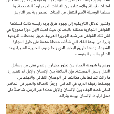
لفترات طويلة، والاستفادة من النباتات الصحراوية الشحيحة، ما
جعلها الوسيلة الأهم للتنقل في البيئات الصحراوية عبر التاريخ.
وتشير الدلائل التاريخية إلى وجود طرق برية رئيسة كانت تسلكها
القوافل التجارية محمّلة بالبضائع، حيث لعبت الإبل دورًا محوريًا في
نقل تلك القوافل عبر شبه الجزيرة العربية، مرورًا بمحطات تاريخية
بارزة من بينها العُلا، التي شكّلت محطة مهمة على طرق التجارة
القديمة، ومنها طريق البخور الذي ربط جنوب الجزيرة العربية ببلاد
الشام والبحر المتوسط.
ورغم ما شهدته الحياة من تطور حضاري وتقدم تقني في وسائل
النقل وسبل المعيشة، فإن العلاقة بين الإنسان والإبل لم تتغير، إذ
ما زالت تحافظ على مكانتها في الوجدان الثقافي والاجتماعي،
بوصفها رفيقة الدرب في الماضي، ورمزًا للأصالة والصبر في الحاضر،
لتبقى قصة الوفاء بين الإنسان والإبل ممتدة عبر الزمن، شاهدةً على
عمق ارتباط الإنسان ببيئته وتراثه.