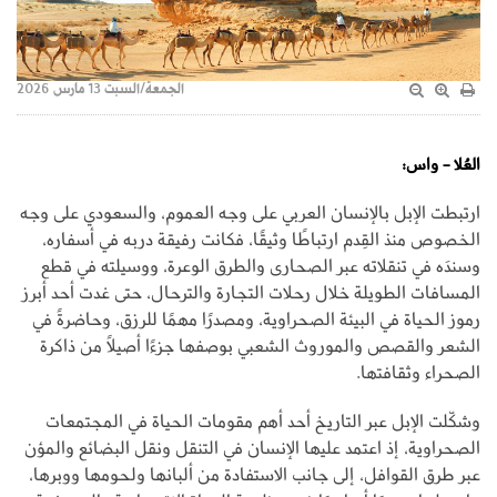
الجمعة/السبت 13 مارس 2026
العُلا - واس:
ارتبطت الإبل بالإنسان العربي على وجه العموم، والسعودي على وجه
الخصوص منذ القِدم ارتباطًا وثيقًا، فكانت رفيقة دربه في أسفاره،
وسندَه في تنقلاته عبر الصحارى والطرق الوعرة، ووسيلته في قطع
المسافات الطويلة خلال رحلات التجارة والترحال، حتى غدت أحد أبرز
رموز الحياة في البيئة الصحراوية، ومصدرًا مهمًا للرزق، وحاضرةً في
الشعر والقصص والموروث الشعبي بوصفها جزءًا أصيلًا من ذاكرة
الصحراء وثقافتها.
وشكّلت الإبل عبر التاريخ أحد أهم مقومات الحياة في المجتمعات
الصحراوية، إذ اعتمد عليها الإنسان في التنقل ونقل البضائع والمؤن
عبر طرق القوافل، إلى جانب الاستفادة من ألبانها ولحومها ووبرها،