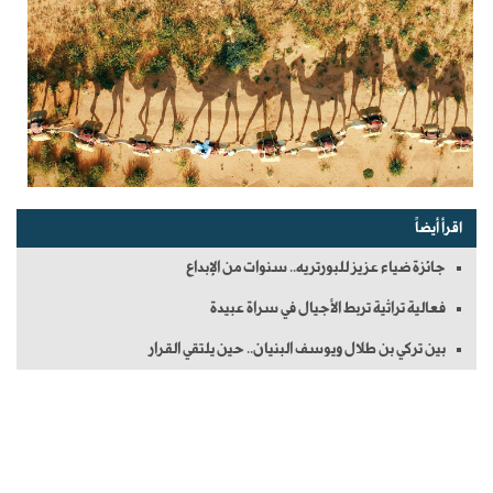
اقرأ أيضاً
جائزة ضياء عزيز للبورتريه.. سنوات من الإبداع
فعالية تراثية تربط الأجيال في سراة عبيدة
بين تركي بن طلال ويوسف البنيان.. حين يلتقي القرار