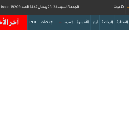
ف
عودة
الجمعة/السبت 24-25 رمضان 1447 العدد 19209
Friday/Saturday 13-14/03/2026
Issue
آخر الأخ
الثقافية
الرياضة
آراء
الأخيــرة
المزيد
الإعلانات
PDF