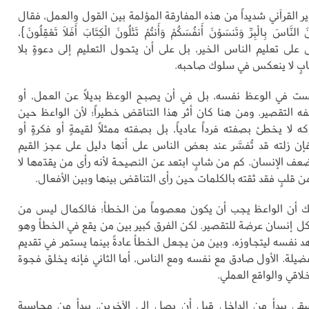
ير القرآني شديداً من هذه المفارقة المؤلمة بين القول والعمل، فقال
النَّاسَ بِالْبِرِّ وَتَنسَوْنَ أَنفُسَكُمْ وَأَنتُمْ تَتْلُونَ الْكِتَابَ أَفَلاَ تَعْقِلُونَ}،
ض على تعليم الناس الخير، بل على أن يتحول التعليم إلى دعوةٍ بلا
طابٍ لا ينعكس في سلوك صاحبه.
ست في الوعظ نفسه، بل في أن يصبح الوعظ بديلاً عن العمل، أو
فه التقصير. ومن هنا كان أثر هذا التناقض خطيراً؛ لأن الواعظ حين
لا يخطئ بصفته فرداً عادياً، بل بصفته ممثلاً لقيمةٍ أو فكرةٍ أو
إن زلته قد تُفسَّر عند بعض الناس على أنها دليل على عجز القيم
عف الإنسان. كم من شابٍ ابتعد عن النصيحة لأنه رأى من يقدّمها لا
من قلبٍ فقد ثقته بالكلمات حين رأى التناقض بينها وبين الأفعال.
 أن الواعظ يجب أن يكون معصوماً من الخطأ؛ فالكمال ليس من
كل إنسان عرضة للتقصير. لكن الفرق كبير بين من يقع في الخطأ وهو
د نفسه ليتجاوزه، وبين من يجعل الخطأ عادةً بينما يستمر في تقديم
يلة. الأول صادق مع نفسه ومع الناس، أما الثاني فإنه يخلق فجوة
لاقي والواقع العملي.
يقي يبدأ من الداخل قبل أن يصل إلى الآخرين. يبدأ من محاسبة