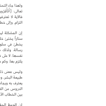
ولهذا جاء التحذ
تعالى: {أَتَأْمُرُونَ 
فالآية لا تعتر
التزام، وإلى خ
إن المشكلة لي
ستاراً يختبئ خل
يخطئ في سلوكه 
رسالة. ولذلك ف
نفسها، لا على ض
يلتزم بها، وكم 
وليس معنى ذلك
طبيعة البشر، و
يعترف به ويجاه
الدروس عن الفض
بين الخطاب الأخ
إن الوعظ الحق