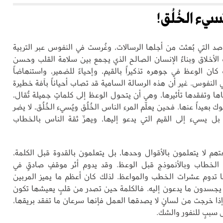
تسيء الخُلُق!
د التي بُعثت من أجلها الرسالات، وغُرست في النفوس عبر التربية
ُ الأخلاق وبناءُ الإنسان الصالح الذي يجمع بين سلامة القلب وحسن
كان الوعظ في جوهره تذكيراً بالقيم، وإحياءً للضمير، واستنهاضاً
 النفوس. غير أن هذه الرسالة السامية قد تصاب أحياناً بآفة خطيرة
ها وتفقدها تأثيرها، وهي أن يتحول الوعظ إلى كلماتٍ جميلة تُقال،
 بعيداً عنها. فحين يعلّم المرء الناس الخُلُق ويُسيء الخُلُق، لا يضر
 يسيء إلى القيم التي يدعو إليها، ويهزّ ثقة الناس بالخطاب
تهم لا يتعلمون بالأقوال وحدها، بل يتعلمون بالقدوة قبل الكلمة،
الخطاب وبالأنموذج قبل الوعظ. وقد يدوم أثر موقفٍ صادقٍ في
 تدوم عشرات الخطب والمواعظ. لذلك كان أعظم ما يميز المربين
يجسدون ما يدعون إليه. فالكلمة حين تصدر من قلبٍ يعيشها تكون
 إذا خرجت من لسانٍ لا يصدقها العمل فإنها سرعان ما تفقد بريقها،
ى سببٍ للنفور والشك.