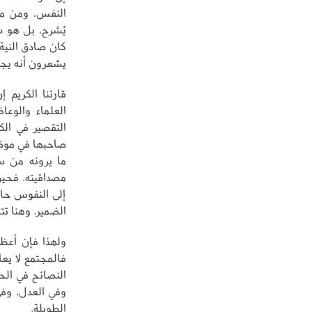
النفس، ومن محا
يُشرح، بل هو س
كان صادق النية
يشعرون أنه يجا
قارئنا الكريم إ
العلماء والوع
التقصير في الك
صاحبها في موضع
ما يرونه من س
مصداقيته. فحين 
إلى النفوس حال
الضمير. وهنا تتح
ولهذا فإن أعظم
فالمجتمع لا يع
النصائح في الحي
وفي العدل، وفي
الطويلة.