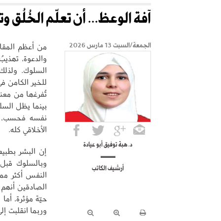
آفة الوعظ... أن تعلّم الخُلُق و
من أعظم المقاص
الجمعة/السبت 13 مارس 2026
والدعوة، تهذيب
السلوك. ولذلك 
للخير الكامن في
تُفرغها من معنا
بينما يظل السلوك
نفسه فحسب، بل
الأخلاقي كله.
د. هبة توفيق أبو عيادة
إن البشر بطبيع
وبالسلوك قبل 
أرشيف الكاتب
النفس أكثر مما
الصادقين أنهم 
حيّة مؤثرة، أما
وربما انقلبت إل