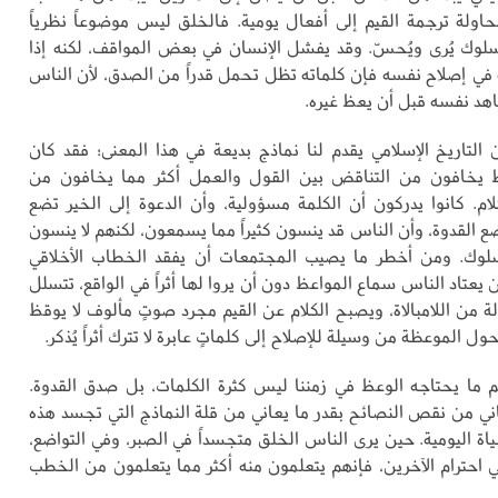
ولة ترجمة القيم إلى أفعال يومية. فالخلق ليس موضوعاً نظرياً
لوك يُرى ويُحسّ. وقد يفشل الإنسان في بعض المواقف، لكنه إذا
 في إصلاح نفسه فإن كلماته تظل تحمل قدراً من الصدق، لأن الناس
هد نفسه قبل أن يعظ غيره.
ن التاريخ الإسلامي يقدم لنا نماذج بديعة في هذا المعنى؛ فقد كان
اظ يخافون من التناقض بين القول والعمل أكثر مما يخافون من
لام. كانوا يدركون أن الكلمة مسؤولية، وأن الدعوة إلى الخير تضع
 القدوة، وأن الناس قد ينسون كثيراً مما يسمعون، لكنهم لا ينسون
لوك. ومن أخطر ما يصيب المجتمعات أن يفقد الخطاب الأخلاقي
يعتاد الناس سماع المواعظ دون أن يروا لها أثراً في الواقع، تتسلل
ة من اللامبالاة، ويصبح الكلام عن القيم مجرد صوتٍ مألوف لا يوقظ
ول الموعظة من وسيلة للإصلاح إلى كلماتٍ عابرة لا تترك أثراً يُذكر.
 ما يحتاجه الوعظ في زمننا ليس كثرة الكلمات، بل صدق القدوة.
اني من نقص النصائح بقدر ما يعاني من قلة النماذج التي تجسد هذه
اة اليومية. حين يرى الناس الخلق متجسداً في الصبر، وفي التواضع،
 احترام الآخرين، فإنهم يتعلمون منه أكثر مما يتعلمون من الخطب