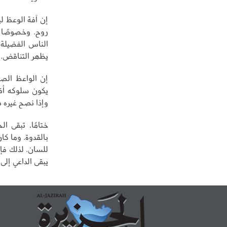
إن آفة الوعظ لي
روح. وخصوصًا إن
الناس الفضيلة 
يظهر التناقض.
إن الواعظ الصا
يكون سلوكه أقر
وإذا نصح غيره ف
ختامًا، تبقى ال
بالقدوة. وما كا
للسان. لذلك فإ
يبقى الداعي إلى