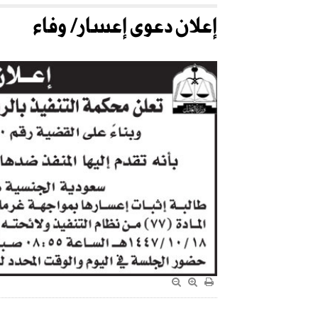
إعلان دعوى إعسار/ وفاء