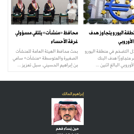
طقة اليورو يتجاوز هدف
محافظ «منشآت» يلتقي مسؤولي
لأوروبي
غرفة الأحساء
ّل التضخم في منطقة اليورو
بحث محافظ الهيئة العامة للمنشآت
 متجاوزًا هدف البنك
الصغيرة والمتوسطة «منشآت» سامي
أوروبي البالغ اثنين ...
بن إبراهيم الحسيني، سبل تعزيز ...
إبراهيم المالك
حين يُساء فهم