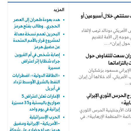
المزيد
 ستنتهي خلال أسبوعين أو
هدد بعودة طهران إلى العصر
الحجري.. وطالب بفتح هرمز
لأمريكي دونالد ترمب لإلقاء
البحرين تعمم نسخة معدلة
وجه إلى الأمة لتقديم
لمشروع قرار بالأمم المتحدة
ول إيران»، ...
عن مضيق هرمز
إصابة شخص في أم القيوين
يران سعت للتفاوض حول
جراء شظايا إثر اعتراض
 بالتزاماتها
مسيرة
لإيراني مسعود بزشكيان
«الطاقة الدولية»: اضطرابات
لأمريكي، أكد خلالها أن إيران
النفط بالشرق الأوسط تزداد
...
في أبريل
رج الحرس الثوري الإيراني
الإمارات تعلن اعتراض 5
بية»
صواريخ باليستية و35 مسيّرة
ت الأرجنتينية الحرس الثوري
إيرانية في يوم واحد
قائمة «المنظمة الإرهابية»، في
الحرب الإسرائيلية
.
-الأمريكية- الإيرانية ومضيق
هرمز: صراع حضاري على شوكة