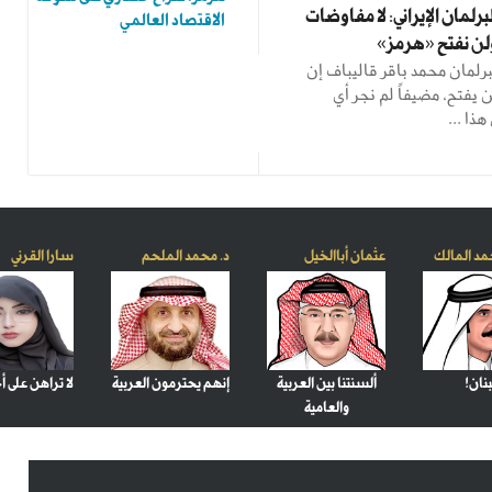
رلمان الإيراني: لا مفاوضات
الاقتصاد العالمي
ولن نفتح «هرمز»
رلمان محمد باقر قاليباف إن
يفتح، مضيفاً لم نجر أي
ذا ...
مد المالك
عثمان أباالخيل
د. محمد الملحم
سارا القرني
بنان!
ألسنتنا بين العربية
إنهم يحترمون العربية
لا تراهن على أ
والعامية