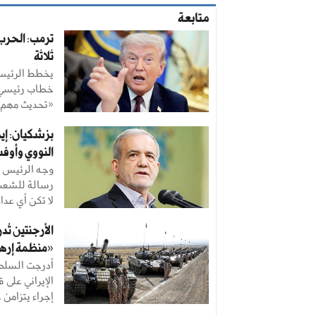
متابعة
ترمب: الحرب
ثلاثة
يخطط الرئيس ا
خطاب رئيسي م
«تحديث مهم ح
بزشكيان: إ
النووي وأوفت
وجه الرئيس ا
رسالة للشعب ا
لا تكن أي عداء 
الأرجنتين تُد
«منظمة إرها
أدرجت السلطا
الإيراني على 
إجراء يتزامن ..