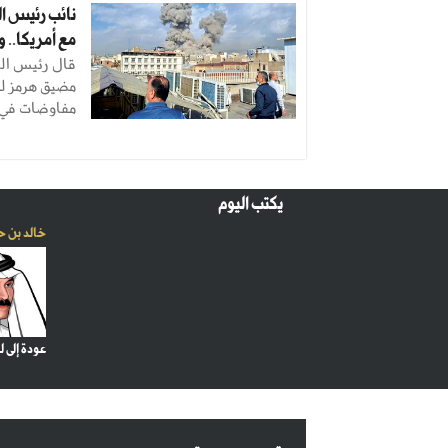
نائب رئيس الب
مع أمريكا.. 
قال رئيس الب
مضيق هرمز لن 
مفاوضات في ه
يكتب اليوم
خالد بن ح
عودة إلى ل