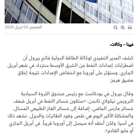
الخميس 02 ابريل 2026
فيينا - وكالات:
كشف المدير التنفيذي لوكالة الطاقة الدولية فاتح بيرول أن
اضطرابات إمدادات النفط من الشرق الأوسط ستزداد في شهر أبريل
الجاري، وستؤثر على أوروبا مع انخفاض الإمدادات نتيجة إغلاق
مضيق هرمز.
وقال بيرول في بودكاست مع رئيس صندوق الثروة السيادية
النرويجي نيكولاي تانجن: «ستكون خسائر النفط في أبريل ضعف
خسائر مارس الماضي، إضافة إلى خسائر الغاز الطبيعي المسال،
والمشكلة الأكبر اليوم هي نقص وقود الطائرات والديزل. نشهد ذلك
في آسيا، ولكن أعتقد أنه سيصل إلى أوروبا قريباً، في أبريل الجاري
أو مايو القادم».