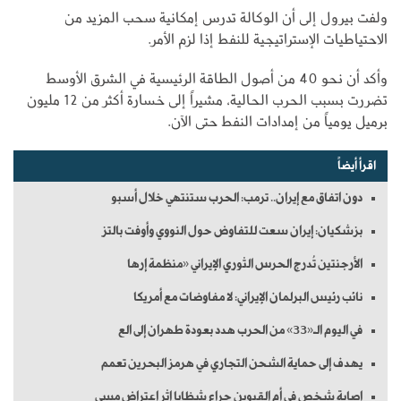
ولفت بيرول إلى أن الوكالة تدرس إمكانية سحب المزيد من
الاحتياطيات الإستراتيجية للنفط إذا لزم الأمر.
وأكد أن نحو 40 من أصول الطاقة الرئيسية في الشرق الأوسط
تضررت بسبب الحرب الحالية، مشيراً إلى خسارة أكثر من 12 مليون
برميل يومياً من إمدادات النفط حتى الآن.
اقرأ أيضاً
دون اتفاق مع إيران.. ترمب: الحرب ستنتهي خلال أسبو
بزشكيان: إيران سعت للتفاوض حول النووي وأوفت بالتز
الأرجنتين تُدرج الحرس الثوري الإيراني «منظمة إرها
نائب رئيس البرلمان الإيراني: لا مفاوضات مع أمريكا
في اليوم الـ«33» من الحرب هدد بعودة طهران إلى الع
يهدف إلى حماية الشحن التجاري في هرمز البحرين تعمم
إصابة شخص في أم القيوين جراء شظايا إثر اعتراض مسي