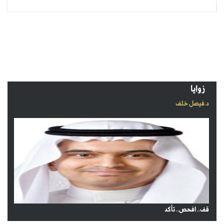
زوايا
د.فيصل خلف
قف.. افحص.. تأكد