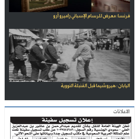
فرنسا: معرض للرسام الإسباني راميرو أرو
اليابان : هيروشيما قبل القنبلة النووية
الاعلانات