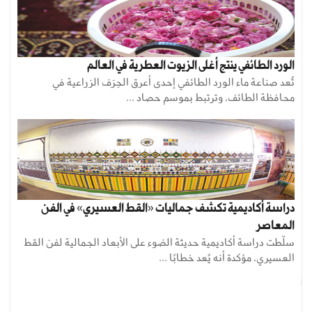
الورد الطائفي ينتج أغلى الزيوت العطرية في العالم
تُعد صناعة ماء الورد الطائفي إحدى أعرق الحِرَف الزراعية في
محافظة الطائف، وترتبط بموسم حصاد ...
دراسة أكاديمية تكشف جماليات «القط العسيري» في الفن
المعاصر
سلّطت دراسة أكاديمية حديثة الضوء على الأبعاد الجمالية لفن القط
العسيري، مؤكدة أنه يُعد خطابًا ...