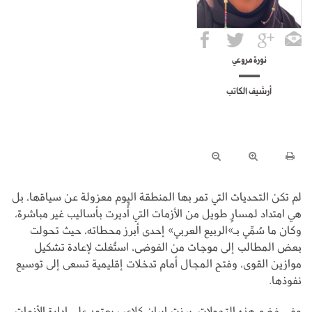
نورة مروعي
أرشيف الكاتب
لم تكن التحديات التي تمر بها المنطقة اليوم معزولة عن سياقها، بل
هي امتداد لمسارٍ طويل من الأزمات التي أُديرت بأساليب غير مباشرة،
وكان ما سُمِّي بـ»الربيع العربي» إحدى أبرز محطاته، حيث تحولت
بعض المطالب إلى موجات من الفوضى، استُغلت لإعادة تشكيل
موازين القوى، وفتح المجال أمام تدخلات إقليمية تسعى إلى توسيع
نفوذها.
وفي خضم هذه التحولات، برزت إيران كلاعبٍ يعتمد على إدارة الأزمات