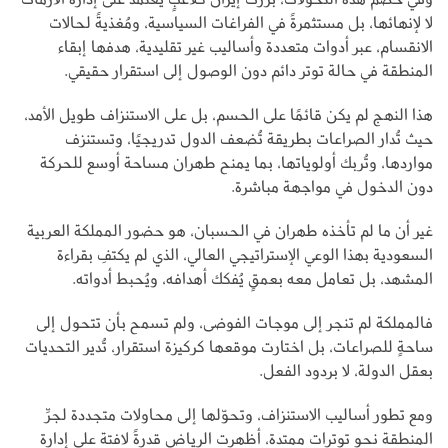
لا لإنهائها، بل مستثمرةً في الفراغات السياسية، ومُغذيةً لحالات
الانقسام، عبر أدوات متعددة وأساليب غير تقليدية، هدفها إبقاء
المنطقة في حالة توتر دائم دون الوصول إلى استقرار حقيقي.
هذا النهج لم يكن قائمًا على الحسم، بل على الاستنزاف طويل الأمد،
حيث تُدار الصراعات بطريقة تُضعف الدول تدريجيًا، وتستنزف
مواردها، وتُربك أولوياتها، بما يمنح طهران مساحة أوسع للحركة
دون الدخول في مواجهة مباشرة.
غير أن ما لم تأخذه طهران في الحسبان، هو حضور المملكة العربية
السعودية بهذا الوعي الإستراتيجي العالي، الذي لم يكتفِ بقراءة
المشهد، بل تعامل معه بعمقٍ يُفكك أهدافه، ويُحبط أدواته.
فالمملكة لم تنجر إلى موجات الفوضى، ولم تسمح بأن تتحول إلى
ساحةٍ للصراعات، بل اختارت موقعها كركيزة استقرار، تُدير التحديات
بعقل الدولة، لا بردود الفعل.
ومع تطور أساليب الاستنزاف، وتحوّلها إلى محاولات متجددة لجرِّ
المنطقة نحو توترات ممتدة، أظهرت الرياض قدرةً لافتة على إدارة