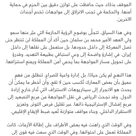
الموقف بذكاء، حيث حافظت على توازن دقيق بين الحزم في حماية
أمنها، والحكمة في تجنب الانزلاق إلى مواجهات تخدم أجندات
الآخرين.
وفي هذا السياق، تتجلَّى بوضوح الرؤية الحازمة التي عبَّر عنها سمو
ولي العهد الأمير محمد بن سلمان حين أكد أن المملكة لن تنتظر حتى
تصل المعركة إلى داخل حدودها، بل ستعمل على نقلها إلى داخل
إيران، في إشارةٍ واضحة إلى وعيٍ استباقي بطبيعة التهديد، وقدرةٍ
على تحويل مسار المواجهة بما يحمي أمن المملكة ويمنع استنزافها.
هذا النهج لم يكن حيادًا، بل إدارة واعية للصراع، تنطلق من فهمٍ
عميق بأن بعض المعارك تُكسب حين لا تقع، وأن أخطر ما يمكن أن
يحدث هو الانجرار إلى سيناريوهات الاستنزاف التي تُدار خارج إرادة
الدول. وقد نجحت الرياض في نقل المواجهة من مربع التصعيد إلى
مربع إفشال الإستراتيجية ذاتها، عبر تقليل فرص التوتر، وتعزيز
الاستقرار الداخلي، وبناء مواقف متوازنة تُعيد ضبط الإيقاع الإقليمي.
وفي الوقت الذي راهنت فيه بعض الأطراف على إطالة الأزمات، كانت
المملكة تعمل على احتوائها، وفي الوقت الذي سعت فيه قوى إلى