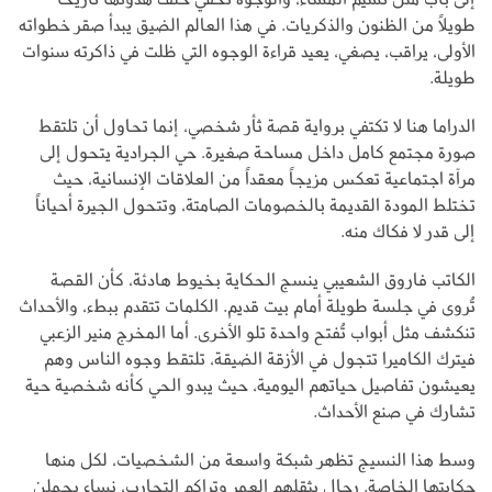
طويلاً من الظنون والذكريات. في هذا العالم الضيق يبدأ صقر خطواته
الأولى، يراقب، يصغي، يعيد قراءة الوجوه التي ظلت في ذاكرته سنوات
طويلة.
الدراما هنا لا تكتفي برواية قصة ثأر شخصي، إنما تحاول أن تلتقط
صورة مجتمع كامل داخل مساحة صغيرة. حي الجرادية يتحول إلى
مرآة اجتماعية تعكس مزيجاً معقداً من العلاقات الإنسانية، حيث
تختلط المودة القديمة بالخصومات الصامتة، وتتحول الجيرة أحياناً
إلى قدر لا فكاك منه.
الكاتب فاروق الشعيبي ينسج الحكاية بخيوط هادئة، كأن القصة
تُروى في جلسة طويلة أمام بيت قديم. الكلمات تتقدم ببطء، والأحداث
تنكشف مثل أبواب تُفتح واحدة تلو الأخرى. أما المخرج منير الزعبي
فيترك الكاميرا تتجول في الأزقة الضيقة، تلتقط وجوه الناس وهم
يعيشون تفاصيل حياتهم اليومية، حيث يبدو الحي كأنه شخصية حية
تشارك في صنع الأحداث.
وسط هذا النسيج تظهر شبكة واسعة من الشخصيات، لكل منها
حكايتها الخاصة. رجال يثقلهم العمر وتراكم التجارب، نساء يحملن