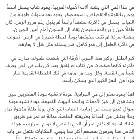
في هذا الحي الذي يشبه آلاف الأحياء العربية، يعود شاب يحمل اسماً
يوحي بالقوة والانقضاض، اسمه صقر. يعود بعد سنوات طويلة من
الغياب، يحمل في ذاكرته مشهداً واحداً لم يذبل رغم مرور الزمن. كان
طفلاً حين رأى والده سليمان يُقاد إلى السجن أمام أعين الجيران،
بتهمة سرقة لم تثبت حقيقتها يوماً. لحظة قصيرة في الزمن، تحولت
في ذاكرة الطفل إلى قدر كامل، قدر يسكنه مثل ظل لا يفارقه.
كبر الطفل، وكبر معه الجرح. الأزقة التي شهدت طفولته صارت في
ذاكرته كأنها صفحات من كتاب لم يُغلق بعد. كل باب في الحي يعرف
شيئاً من القصة، وكل وجه مرّ أمامه في تلك اللحظة القديمة صار
جزءاً من اللغز الكبير الذي يسكن رأسه.
لهذا يعود صقر إلى حي الجرادية. عودة لا تشبه عودة المغتربين حين
يشتاقون إلى خبز الأمهات ورائحة البيوت القديمة. عودة تشبه عودة
سؤال قديم يبحث عن إجابته. الشاب الذي كان يوماً طفلاً مذهولاً صار
رجلاً يفتش عن العدالة بطريقته الخاصة، عدالة قد تمر عبر طريق
شائك اسمه الانتقام. غير أن الحي الشعبي لا يمنح أسراره بسهولة.
الناس هنا يعرفون بعضهم أكثر مما ينبغي. الحكايات تنتقل من باب
إلى باب مثل نسيم المساء، والوجوه تخفي خلف هدوئها تاريخاً