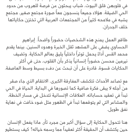
في قلوبهن قلق البيوت، شباب يبحثون عن فرصة للهروب من حدود
الحي الضيقة. هؤلاء جميعاً ينسجون معاً صورة مجتمع صغير، مجتمع
يشبه في ملامحه كثيراً من المجتمعات العربية التي تختزن حكاياتها
خلف الجدران.
طاقم العمل يمنح هذه الشخصيات حضوراً واضحاً. إبراهيم
الحساوي يضفي على المشهد ثقل الخبرة وهدوء السنين، بينما يقدم
محمد القس أداءً يحمل توتراً داخلياً يليق بعالم الحكاية. وتضيف
نيرمين محسن حضوراً إنسانياً يذكر بأن القلوب، حتى في أكثر
الحكايات قسوة، قادرة على أن تبحث عن دفء بسيط وسط العاصفة.
مع تصاعد الأحداث تتكشف المفارقة الكبرى. الانتقام الذي جاء صقر
من أجله لا يبقى فكرة صافية كما تصورها في البداية. الحياة في الحي
تبدأ في تعقيد حساباته. العلاقات الإنسانية تتدخل في مسار الخطة،
والمشاعر التي لم يتوقعها تبدأ في الظهور مثل ضوء خافت في نهاية
نفق طويل.
هنا تتحول الحكاية إلى سؤال أكبر من مجرد ثأر. ماذا يفعل الإنسان
حين يكتشف أن الحقيقة أكثر تعقيداً مما رسمه خياله؟ كيف يستطيع