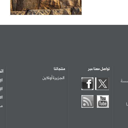
تواصل معنا عبر
منتجاتنا
ات
الجزيرة أونلاين
سسة
ال
ال
ال
مر