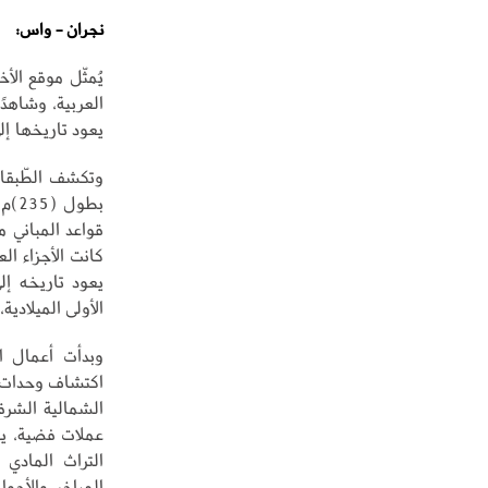
نجران - واس:
يُمثّل موقع الأ
العربية، وشاهد
يعود تاريخها إل
وتكشف الطّبقات
كانت الأجزاء ا
يعود تاريخه إل
الأولى الميلادية
اكتشاف وحدات م
الشمالية الشرقي
عملات فضية، يع
التراث المادي 
المباخر والأحو