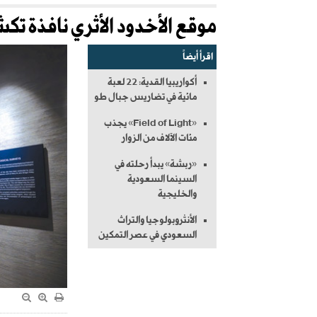
موقع الأخدود الأثري نافذة تك
اقرأ أيضاً
أكواريبيا القدية: 22 لعبة
مائية في تضاريس جبال طو
«Field of Light» يجذب
مئات الآلاف من الزوار
«ربشة» يبدأ رحلته في
السينما السعودية
والخليجية
الأنثروبولوجيا والتراث
السعودي في عصر التمكين