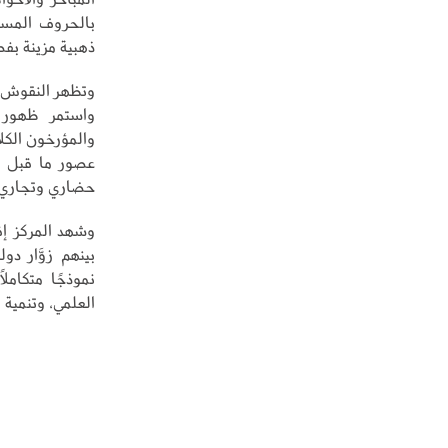
بالحروف المسن
ذهبية مزينة ب
واستمر ظهور ا
والمؤرخون الكلا
عصور ما قبل الت
حضاري وتجاري م
بينهم زوَّار د
نموذجًا متكاملً
العلمي، وتنمية ا