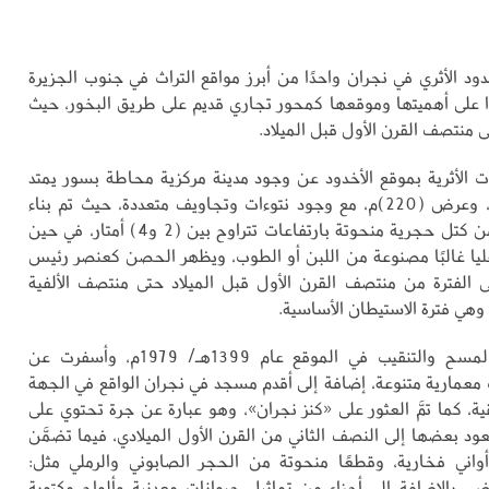
خدود الأثري في نجران واحدًا من أبرز مواقع التراث في جنوب الجزيرة
ًا على أهميتها وموقعها كمحور تجاري قديم على طريق البخور، حيث
ى منتصف القرن الأول قبل الميلاد.
 الأثرية بموقع الأخدود عن وجود مدينة مركزية محاطة بسور يمتد
بطول (235)م، وعرض (220)م، مع وجود نتوءات وتجاويف متعددة، حيث تم بناء
قواعد المباني من كتل حجرية منحوتة بارتفاعات تتراوح بين (2 و4) أمتار، في حين
لعليا غالبًا مصنوعة من اللبن أو الطوب، ويظهر الحصن كعنصر رئيس
ى الفترة من منتصف القرن الأول قبل الميلاد حتى منتصف الألفية
، وهي فترة الاستيطان الأساسية.
وبدأت أعمال المسح والتنقيب في الموقع عام 1399هـ/ 1979م، وأسفرت عن
عمارية متنوعة، إضافة إلى أقدم مسجد في نجران الواقع في الجهة
ة، كما تمَّ العثور على «كنز نجران»، وهو عبارة عن جرة تحتوي على
ود بعضها إلى النصف الثاني من القرن الأول الميلادي، فيما تضمَّن
أواني فخارية، وقطعًا منحوتة من الحجر الصابوني والرملي مثل:
اض، بالإضافة إلى أجزاء من تماثيل حيوانات معدنية وألواح مكتوبة