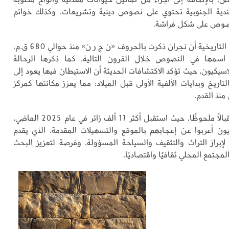
دية الجنوبية تحتوي على نصوص دينية وتشريعات، وكذلك خواتم
فصوص على شكل فراشة.
وتظهر النقوش التاريخية أن نجران ذكرت بالحروف «ن ج ر ن» منذ حوالي 680 ق.م،
سمها في النصوص خلال القرون التالية، كما ذكرها الرحالة
سيكيون، حيث تؤكد الاكتشافات الحديثة أن الاستيطان فيها يعود إلى
اريخ وبدايات الألفية الأولى قبل الميلاد؛ مما يعزز مكانتها كمركز
نذ القدم.
وشهد المركز إقبالًا ملحوظًا، حيث استقبل أكثر 17 ألف زائر في عام 2025 الماضي،
وليون أعربوا عن إعجابهم بالموقع والتسهيلات المقدمة، الذي يقدم
ا لإبراز التراث والتثقيف والسياحة المسؤولة، وفرصة لتعزيز البحث
لمجتمع المحلي ثقافيًا واقتصاديًا.