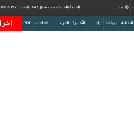
ف
عودة
الجمعة/السبت 22-23 شوال 1447 العدد 19233
Friday/Saturday 10-11/04/2026
Issue
آخر ا
الثقافية
الرياضة
آراء
الأخيــرة
المزيد
الإعلانات
PDF