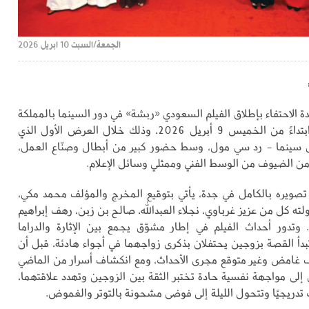
الجمعة/السبت 10 ابريل 2026
 الاحتفاء بإطلاق الفيلم السعودي «ربشة» في دور السينما بالمملكة
ودول الخليج، ابتداءً من الخميس 9 أبريل 2026، وذلك خلال العرض الأول الذي
سينما - رد سي مول، وسط حضور كبير من أبطال وصنّاع العمل،
من الضيوف من الوسط الفني وممثلي وسائل الإعلام.
م تصويره بالكامل في جدة، يأتي بتوقيع المخرج والمؤلف محمد مكي،
ه كل من عزيز غرباوي، نجلاء العبدالله، صالح بن زبن، رهف إبراهيم
 وتدور أحداث الفيلم في إطار مشوّق يجمع بين الإثارة والدراما
بدأ القصة بزوجين يحتفلان بذكرى زواجهما في أجواء هادئة، قبل أن
 غامض وغير متوقع مجرى الأحداث، ومع انكشاف أسرار من الماضي
 إلى مواجهة نفسية حادة تختبر الثقة بين الزوجين وتهدد علاقتهما،
 تدريجيًا وتتحول الليلة إلى فوضى مشحونة بالتوتر والغموض.