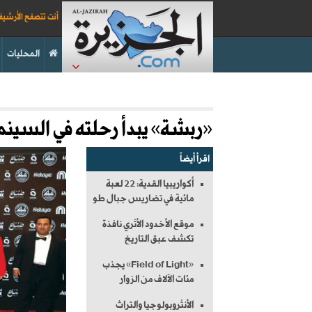
أنت تتصفح الأرشي
المحليات
«ربشة» يبدأ رحلته في السينم
اقرأ أيضاً
أكواريبيا القدية: 22 لعبة
مائية في تضاريس جبال طو
موقع الأخدود الأثري نافذة
تكشف عبق التاريخ
«Field of Light» يجذب
مئات الآلاف من الزوار
الأنثروبولوجيا والتراث