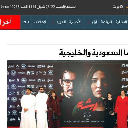
ف
عودة
الجمعة/السبت 22-23 شوال 1447 العدد 19233
Friday/Saturday 10-11/04/2026
Issue
آخر ا
الثقافية
الرياضة
آراء
الأخيــرة
المزيد
الإعلانات
PDF
ا السعودية والخليجية