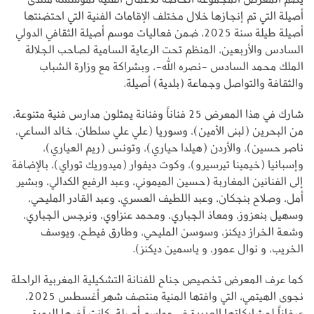
أصيلة التي تم إنجازها خلال مختلف الإقامات الفنية التي احتضنتها
أصيلة طيلة سنة 2025، ضمن فعاليات موسم أصيلة الثقافي الدولي
السادس والأربعين، المنظم تحت الرعاية السامية لصاحب الجلالة
الملك محمد السادس -نصره الله-، وبشراكة مع وزارة الشباب
والثقافة والتواصل وجماعة (بلدية) أصيلة.
شارك في هذا المعرض 25 فناناً وفنانة يمثلون مدارس فنية متنوعة،
من البحرين (لبنى الأمين)، وسوريا (علي علي سلطان، خالد الساعي،
ناصر حسين)، والأردن (هيلدا حياري)، وتونس (ريم العياري)،
وإسبانيا (خيمينا تيرسيرو)، وكوت ديفوار (ميدوريك توراي)، بالإضافة
إلى الفنانين المغاربة (حسين الميموني، وعبد الرفيع الكدالي، وبشير
أمل، وصلاح بنجكان، وعبد اللطيف العسري، وعبد القادر المليحي،
وسهيل بنعزوز، ومعاذ الجباري، ومحمد عنزاوي، ونرجس الجباري،
وشعة الخراز ديكنز، وسوسن المليحي، وطارق فيطح، ويوسف
الخريب، و نوال عمور، و ياسمين ديكنز).
كما عرف المعرض تخصيص جناح للفنانة التشكيلية المغربية الراحلة
نجوى الهيتمي، التي وافتها المنية منتصف شهر أغسطس 2025،
عرفاناً لمشاركاتها العديدة في مواسم أصيلة، كانت آخرها الدورة