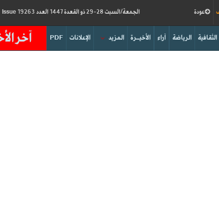
ف
عودة
الجمعة/السبت 28-29 ذو القعدة 1447 العدد 19263
Friday/Saturday 15-16/05/2026
Issue
آخر الأخ
الثقافية
الرياضة
آراء
الأخيــرة
المزيد
الإعلانات
PDF