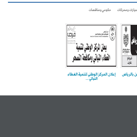
يارات ومحركات
حكومي ومناقصات
ن بالرياض
إعلان المركز الوطني لتنمية الغطاء
النباتي ...