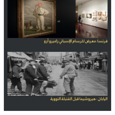
فرنسا: معرض للرسام الإسباني راميرو أرو
اليابان : هيروشيما قبل القنبلة النووية