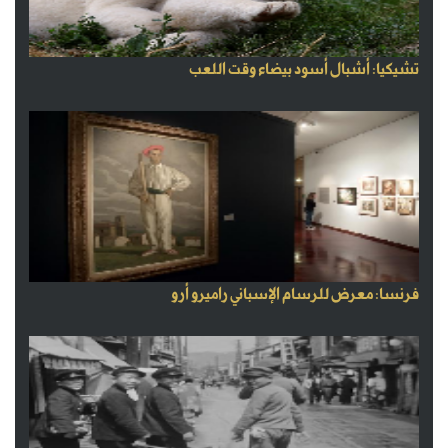
تشيكيا: أشبال أسود بيضاء وقت اللعب
فرنسا: معرض للرسام الإسباني راميرو أرو