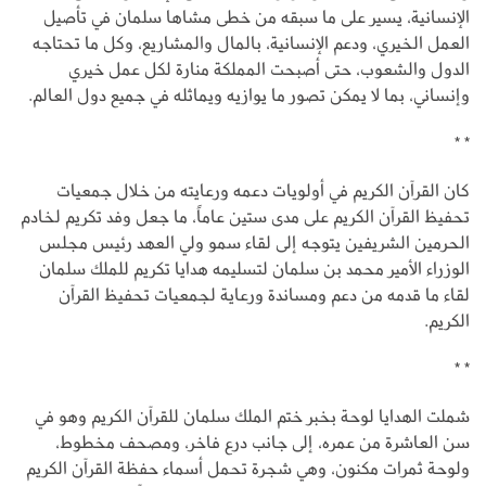
الإنسانية، يسير على ما سبقه من خطى مشاها سلمان في تأصيل
العمل الخيري، ودعم الإنسانية، بالمال والمشاريع، وكل ما تحتاجه
الدول والشعوب، حتى أصبحت المملكة منارة لكل عمل خيري
وإنساني، بما لا يمكن تصور ما يوازيه ويماثله في جميع دول العالم.
* *
كان القرآن الكريم في أولويات دعمه ورعايته من خلال جمعيات
تحفيظ القرآن الكريم على مدى ستين عاماً، ما جعل وفد تكريم لخادم
الحرمين الشريفين يتوجه إلى لقاء سمو ولي العهد رئيس مجلس
الوزراء الأمير محمد بن سلمان لتسليمه هدايا تكريم للملك سلمان
لقاء ما قدمه من دعم ومساندة ورعاية لجمعيات تحفيظ القرآن
الكريم.
* *
شملت الهدايا لوحة بخبر ختم الملك سلمان للقرآن الكريم وهو في
سن العاشرة من عمره، إلى جانب درع فاخر، ومصحف مخطوط،
ولوحة ثمرات مكنون، وهي شجرة تحمل أسماء حفظة القرآن الكريم