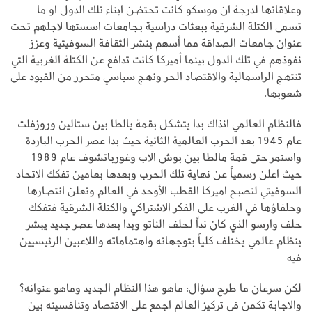
وعلاقاتها لدرجة ان موسكو كانت تحتضن ابناء تلك الدول او ما
تسمى الكتلة الشرقية ببعثات دراسية بجامعات اسستها لاجلهم تحت
عنوان جامعات الصداقة مما أسهم بنشر الثقافة السوفيتية وعزز
نفوذهم في تلك الدول بينما أميركا كانت تدافع عن الكتلة الغربية التي
تنتهج الراسمالية والاقتصاد الحر ونهج سياسي متحرر من القيود على
شعوبها.
فالنظام العالمي انذاك بدا يتشكل بقمة يالطا بين ستالين وروزفلت
عام 1945 بعد الحرب العالمية الثانية حيث بدا عصر الحرب الباردة
واستمر حتى قمة مالطا بين بوش الاب وغورباتشوف عام 1989
حيث اعلن رسمياً عن نهاية تلك الحرب وبعدها بعامين تفكك الاتحاد
السوفيتي لتصبح اميركا القطب الأوحد في العالم وتعلن انتصارها
وحلفاؤها في الغرب على الفكر الاشتراكي والكتلة الشرقية فتفكك
حلف وارسو الذي كان نداً لحلف الناتو وبدا بعدها عصر جديد يبشر
بنظام عالمي يختلف كلياً بتوجهاته واهتماماته واللاعبين الرئيسيين
فيه
لكن سرعان ما طرح سؤال: ماهو هذا النظام الجديد وماهو عنوانه؟
والاجابة تكمن في تركيز العالم اجمع على الاقتصاد وتنافسيته بين