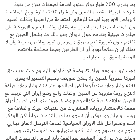
بما يقارب 200 مليار دولار سنويا اضافة لصفقات تعزز من نفوذ
شركات اميركا باقتصاد الصين مثل شراء 200 طائرة بوينغ المنافسة
لايرباص الاوروبية اضافة للرقائق المتقدمة من انفيديا وكذلك العديد
من المنتجات منها منتجات زراعية مقابل وقف الرسوم الامريكية على
صادرات صينية وتفاهم حول تايوان وغير ذلك منا يشغل الصين مع
تفاهم حول ضرورة فتح مضيق هرمز دون قيود وباقصى سرعة وأن لا
تملك ايران سلاحاً نووياً أي ان الطرفين وضعا مصلحة علاقتهم
المباشرة فوق أي اعتبار آخر.
ذهب ترمب و معه اوراق تفاوضية قوية اولها الرسوم حيث يعد سوق
اميركا محورياً للصين ولا يمكن تعويضه وحجم التصدير له يفوق
400 مليار دولار سنوياً وبفائض لصالحها عند 202 مليار دولار اضافة
لانتزاع ورقة فنزويلا من الصين، وكذلك واقع وضع إيران التي ترتبط مع
الصين بعلاقة خاصة وكذلك وضع مضيق هرمز بينما لدى الصين أوراق
مهمة كالاستثمار وزيادة المشتريات من منتجات اميركا والعلاقة مع
روسيا وايران وما يمكن أن تسهم به لحل النزاعات دولياً لكن المؤكد
انهم وضعوا كل تلك الاوراق السياسية لخدمة التوصل لاتفاق تجاري
بينهم فما يعنيهم هو الشراكة واستمرارها بحالة مستقرة بينهم،
ولذلك فإن من لايقرأ المشهد بعد القمة بأنه إساس لتوجهات العالم