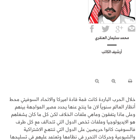
محمد سليمان العنقري
أرشيف الكاتب
خلال الحرب الباردة كانت قمة قادة اميركا والاتحاد السوفيتي محط
أنظار العالم سنوياً لان ما ينتج عنها يحدد مصير المواجهة بينهم
وعلى ماذا يتفقون وماهي ملفات الخلاف لكن كل ما كان يشغلهم
هو الايديولوجيا وملفات تخص الدول التي تتحالف مع كل طرف
فالسوفيت كانوا حريصين على الدول التي تنتهج الاشتراكية
والشيوعية وحركات التحرر في نظامها وتعتمد عليهم في تسليحها