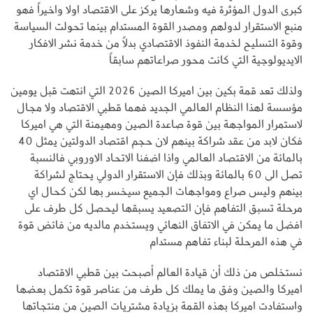
كبرى الدول المؤثرة فيه وشعارها يركز على الاقتصاد اولا واخيراً فهو
منبع الاستقرار لدولهم ومصدر القوة المستدام بينما تحولت السياسة
وقوة التسليح لخدمة النفوذ الاقتصادي بدلاً من خدمة نشر الافكار
الايديولوجية التي كانت محور صراعاتهم سابقاً
ولذلك تعد قمة بكين بين اميركا الصين 2026 التي انتهت قبل يومين
مؤسسة لهذا النظام العالمي الجديد فهما قطبي الاقتصاد ولا مجال
لاستمرار المواجهة بين قوة صاعدة الصين ومهيمنة التي هي اميركا
فكان لابد من عقد شراكة بينهم لان حجم اقتصاد الدولتين يمثل 40
بالمائة من الاقتصاد العالمي واذا اضفنا الاتحاد الاوروبي فالنسبة
تصل الى 60 بالمائة وبذلك فإن الاستقرار الدولي يحتاج لشراكة
بينهم وليس صراع ومواجهات الجميع سيخسر بها لكن كحال اي
مرحلة تسبق التفاهم فإن التصعيد يسبقها ليحصل كل طرف على
افضل ما يمكن في الاتفاق النهائي ويستخدم مالديه من فائض قوة
في هذه المرحلة لبناء تفاهم مستدام
نستخلص من ذلك أن قيادة العالم أصبحت بين قطبي الاقتصاد
اميركا والصين وفق ما يملك كل طرف من عناصر قوة تكمل بعضها
واستفادت اميركا بهذه القمة بزيادة مشتريات الصين من منتجاتها