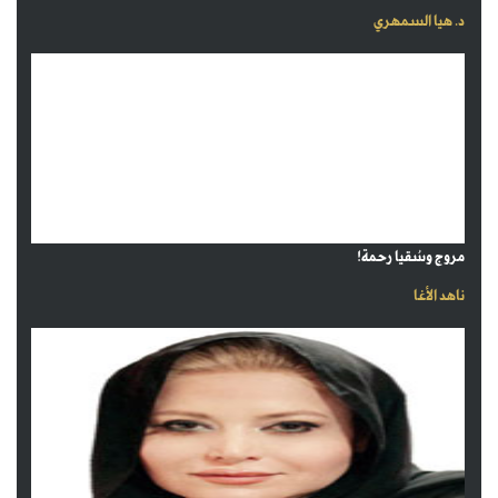
د. هيا السمهري
مروج وسُقيا رحمة!
ناهد الأغا