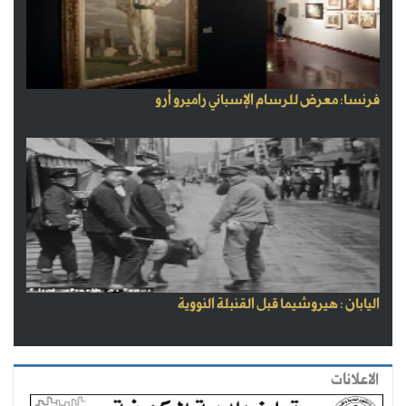
فرنسا: معرض للرسام الإسباني راميرو أرو
اليابان : هيروشيما قبل القنبلة النووية
الاعلانات