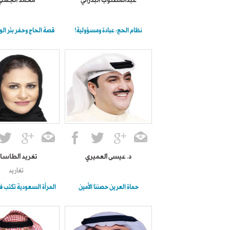
عبدالمطلوب البدراني
محمد الجهني
نظام الحج: عبادة ومسؤولية!
قصة الحاج وحفر بئر الو
د. عيسى العميري
تغريد الطاسا
تغاريد
حماة العرين حصننا الأمين
المرأة السعودية تكتب فصل