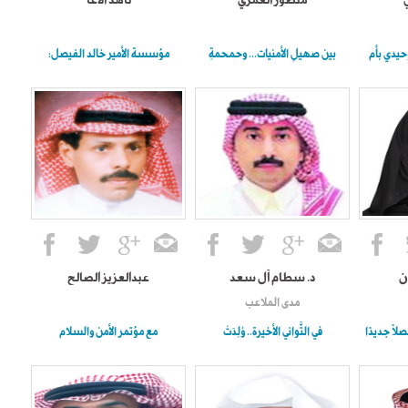
منصور العُمري
ناهد الأغا
حيدي بأم
بين صهيلِ الأمنيات... وحمحمةِ
مؤسسة الأمير خالد الفيصل:
ن
د. سطام آل سعد
عبدالعزيز الصالح
مدى الملاعب
ًا جديدًا
في الثَّواني الأخيرة.. وُلِدَتْ
مع مؤتمر الأمن والسلام