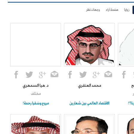
زوايا
صفحة آراء
وجهات نظر
ح
محمد العنقري
د. هيا السمهري
مختلف
ا؟!
الاقتصاد العالمي بين شعارين
مروج وسُقيا رحمة!