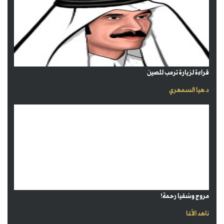
قراءة لزيارة ترمب للصين
د.هيا السمهري
مروج وسُقيا رحمة!
ناهد الأغا