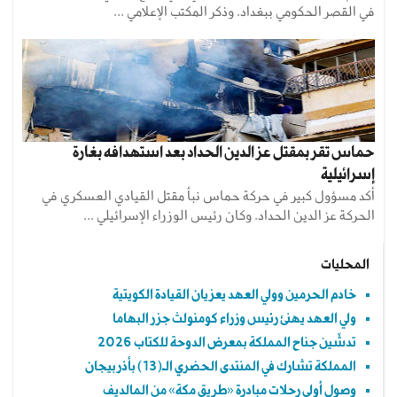
في القصر الحكومي ببغداد. وذكر المكتب الإعلامي ...
حماس تقر بمقتل عز الدين الحداد بعد استهدافه بغارة
إسرائيلية
أكد مسؤول كبير في حركة حماس نبأ مقتل القيادي العسكري في
الحركة عز الدين الحداد. وكان رئيس الوزراء الإسرائيلي ...
المحليات
خادم الحرمين وولي العهد يعزيان القيادة الكويتية
ولي العهد يهنئ رئيس وزراء كومنولث جزر البهاما
تدشّين جناح المملكة بمعرض الدوحة للكتاب 2026
المملكة تشارك في المنتدى الحضري الـ(13) بأذربيجان
وصول أولى رحلات مبادرة «طريق مكة» من المالديف