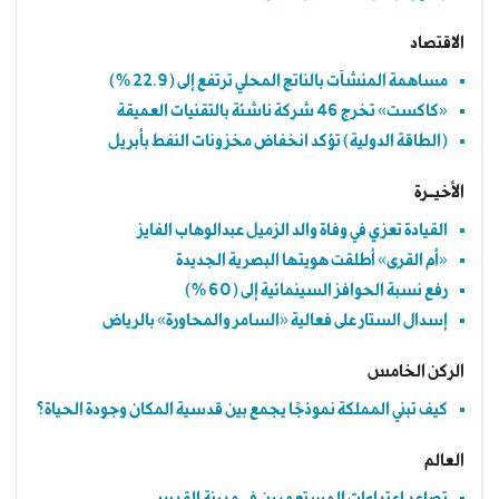
الاقتصاد
مساهمة المنشآت بالناتج المحلي ترتفع إلى (22.9 %)
«كاكست» تخرج 46 شركة ناشئة بالتقنيات العميقة
(الطاقة الدولية) تؤكد انخفاض مخزونات النفط بأبريل
الأخيــرة
القيادة تعزي في وفاة والد الزميل عبدالوهاب الفايز
«أم القرى» أطلقت هويتها البصرية الجديدة
رفع نسبة الحوافز السينمائية إلى (60 %)
إسدال الستار على فعالية «السامر والمحاورة» بالرياض
الركن الخامس
كيف تبني المملكة نموذجًا يجمع بين قدسية المكان وجودة الحياة؟
العالم
تصاعد اعتداءات المستعمرين في مدينة القدس