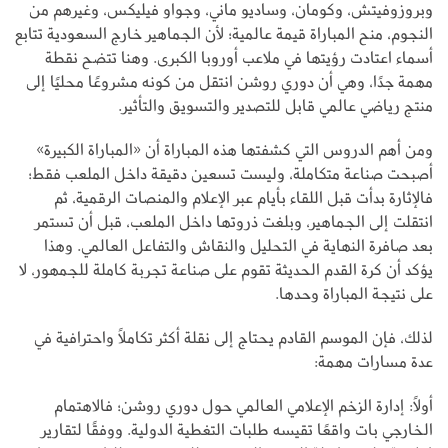
وبروزوفيتش، وكومان، وساديو ماني، وجواو فيليكس، وغيرهم من
النجوم، منح المباراة قيمة عالمية؛ لأن الجماهير خارج السعودية تتابع
أسماء اعتادت رؤيتها في ملاعب أوروبا الكبرى. وهنا تتضح نقطة
مهمة جدًا، وهي أن دوري روشن انتقل من كونه مشروعًا محليًا إلى
منتج رياضي عالمي قابل للتصدير والتسويق والتأثير.
ومن أهم الدروس التي كشفتها هذه المباراة أن «المباراة الكبيرة»
أصبحت صناعة متكاملة، وليست تسعين دقيقة داخل الملعب فقط؛
فالإثارة بدأت قبل اللقاء بأيام عبر الإعلام والمنصات الرقمية، ثم
انتقلت إلى الجماهير، وبلغت ذروتها داخل الملعب، قبل أن تستمر
بعد صافرة النهاية في التحليل والنقاش والتفاعل العالمي. وهذا
يؤكد أن كرة القدم الحديثة تقوم على صناعة تجربة كاملة للجمهور، لا
على نتيجة المباراة وحدها.
لذلك، فإن الموسم القادم يحتاج إلى نقلة أكثر تكاملاً واحترافية في
عدة مسارات مهمة:
أولًا: إدارة الزخم الإعلامي العالمي حول دوري روشن؛ فالاهتمام
الخارجي بات واقعًا تقيسه طلبات التغطية الدولية. ووفقًا لتقارير