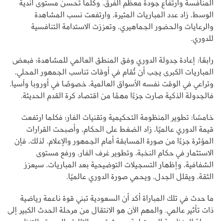
المنافسة وارتفاع جودة معظم الفرق. وكلما تحسن مستوى أندية
الوسط، زاد عدد المباريات المثيرة، وارتفعت نسب المشاهدة
والرعايات والحضور الجماهيري، وتعززت الاستدامة التنافسية
للدوري.
رابعًا: إعادة جدولة الدوري وفق المنطق العالمي للمشاهدة؛ فبعض
المباريات الكبرى يجب أن تُقام في أوقات تناسب الجمهور المحلي،
وتراعي في الوقت نفسه الأسواق العالمية، خصوصًا في أوروبا وآسيا.
فالجدولة الذكية صارت جزءًا مهمًا من اقتصاد كرة القدم الحديثة.
خامسًا: تطوير المنظومة التحكيمية وتقنيات الفار؛ فكلما ارتفعت
قيمة الدوري عالميًا، زاد الضغط على الحكام، وأصبحت القرارات
المؤثرة جزءًا من صورة المسابقة أمام الجمهور والإعلام. لذلك، فإن
الاستثمار في حكام النخبة، وتطوير غرف الفار، ورفع مستوى
الشفافية، وإظهار التسجيلات التوضيحية بعد المباريات، سيعزز
الثقة، ويقلل الجدل، ويحمي صورة الدوري عالميًا.
ما حدث في تلك المباراة أكد أن السعودية تبني قوة ناعمة رياضية
ذات تأثير عالمي. والمهم الآن هو الانتقال من مرحلة الحدث الكبير إلى