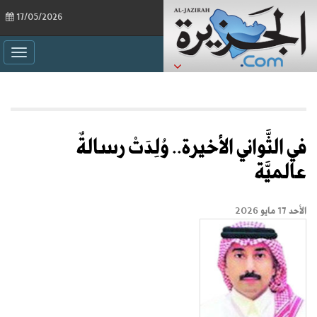
17/05/2026
ggle
ation
في الثَّواني الأخيرة.. وُلِدَتْ رسالةٌ
عالميَّة
الأحد 17 مايو 2026