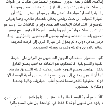
إعلامية، تلقت رابطة الدوري السعودي للمحترفين طلبات من قنوات
ومنصات عالمية ومؤثرين من البرازيل وإفريقيا والصين وفرنسا
وإسبانيا لتغطية مواجهة الهلال والنصر ميدانيًا، وهو ما يؤكد أن
المباراة تحولت إلى حدث رياضي يحظى باهتمام عالمي. وهذا يفرض
التوسع في الشراكات الإعلامية العالمية، وإبرام اتفاقيات بث أوسع مع
قنوات ومنصات دولية في أوروبا وآسيا وأمريكا الجنوبية، مع توفير
محتوى بلغات متعددة، وتنظيم وصول الصحافيين والمؤثرين، وبناء
مركز إعلامي دولي دائم يحوّل كل مباراة كبرى إلى فرصة لتعريف
العالم بالدوري وأنديته ونجومه ومدنه السعودية.
ثانيًا: استمرار استقطاب النجوم العالميين مع التركيز على القيمة
الفنية والتسويقية؛ فالمطلوب هو التعاقد مع لاعب يصنع الفارق
داخل الملعب، ويمنح الدوري قصة إعلامية قابلة للتسويق خارجه.
كما أن الدوري يحتاج إلى توزيع أوسع للنجوم على أندية الوسط، لأن
قوته الحقيقية تظهر عندما تصبح أغلب المباريات جذابة وصعبة
ومتقاربة المستوى.
ثالثًا: دعم أندية الوسط والصاعدة فنيًا وماليًا وإعلاميًا؛ فالدوري القوي
لا يقوم على ناديين أو ثلاثة فقط في الواجهة، بل على اتساع دائرة