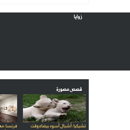
زوايا
قصص مصورة
تشيكيا: أشبال أسود بيضاء وقت
فرنسا: مع