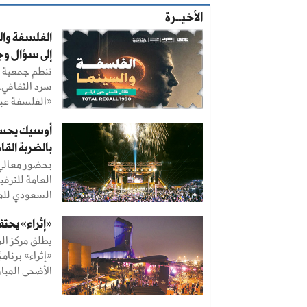
الأخيــرة
الفلسفة وال
إلى سؤال و
تنظم جمعية ا
سرد الثقافي، 
«الفلسفة عبر 
بالضربة القا
بحضور معالي
السعودي للمل
«إثراء» يحتفي بال
يطلق مركز الم
«إثراء» برنامج
الأضحى المبار