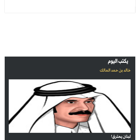
يكتب اليوم
خالد بن حمد المالك
لبنان يحترق!