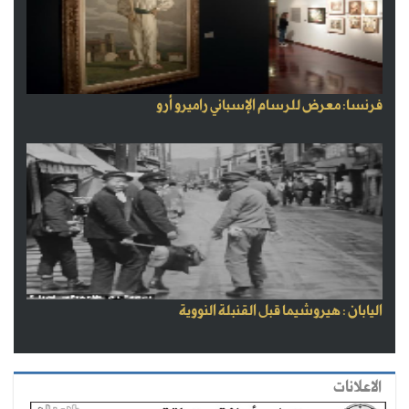
فرنسا: معرض للرسام الإسباني راميرو أرو
اليابان : هيروشيما قبل القنبلة النووية
الاعلانات