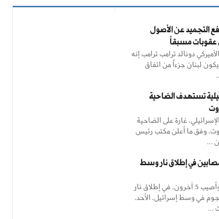
فع التجميد عن الأصول
أي عقوبات مسبقاً
أميركي دونالد ترامب ترامب إنه
يكون لبنان جزءاً من اتفاق
.
يلية تستهدف الضاحية
روت
سرائيلي، غارة على الضاحية
روت، وفق ما أعلن مكتب رئيس
 ...
ل و (5) مصابين في إطلاق نار وسط
قتل شخص وأصيب 5 آخرون، في ‌إطلاق نار
جوم في ‌وسط إسرائيل، الأحد،
...