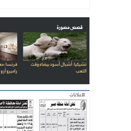
قصص مصورة
تشيكيا: أشبال أسود بيضاء وقت
فرنسا: مع
اللعب
راميرو أرو
الاعلانات