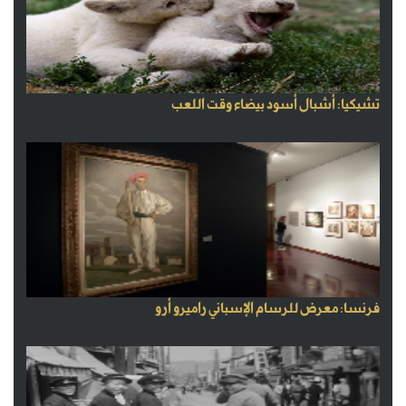
تشيكيا: أشبال أسود بيضاء وقت اللعب
فرنسا: معرض للرسام الإسباني راميرو أرو