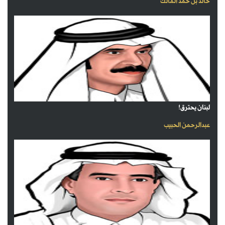
خالد بن حمد المالك
لبنان يحترق!
عبدالرحمن الحبيب