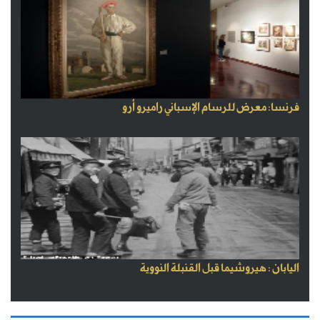
فرنسا: معرض للرسام الإسباني راميرو أرو
اليابان : هيروشيما قبل القنبلة النووية