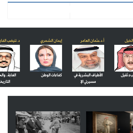
الخيل
أ.د.عثمان العامر
إيمان الشمري
د. تنيضب الفا
بء ثقيل
الأطياف البشرية في
كفاءات الوطن
الغابة.. وال
مسيرتي الإ
التاريخي