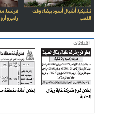
تشيكيا: أشبال أسود بيضاء وقت
فرنسا: مع
اللعب
راميرو أرو
الاعلانات
إعلان فرع شركة غاية ريتال
إعلان أمانة منطقة حائ
الطبية ...