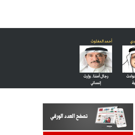
يدي
أحمد المغلوث
حوادث
رجال أمننا.. وإرث
ة
إنساني