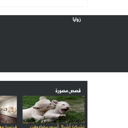
زوايا
قصص مصورة
تشيكيا: أشبال أسود بيضاء وقت
فرنسا: مع