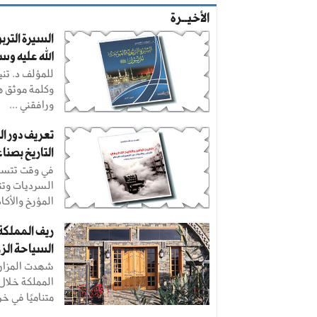
الأخيــرة
السيرة الترب
الله عليه و
وكلمة موثق هن
ورافقني ...
تعريف دور ال
التاريخ بصن
في وقت تتسار
السرديات وتتغ
المؤرخ والأكاد
ريف المملكة
السياحة الز
شهدت المزارع
المملكة خلال 
متناميًا في خ