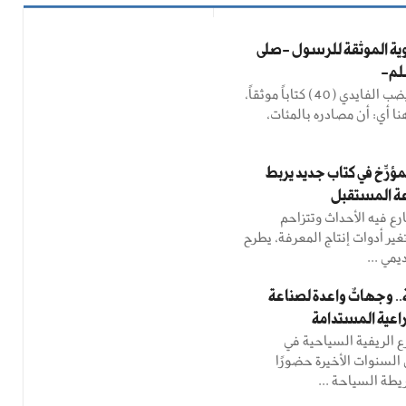
وية الموثقة للرسول -صلى
سلم-
للمؤلف د. تنيضب الفايدي (40) كتاباً موثقاً،
ا أي: أن مصادره بالمئات،
مؤرِّخ في كتاب جديد يربط
اعة المستقبل
ع فيه الأحداث وتتزاحم
ير أدوات إنتاج المعرفة، يطرح
يمي ...
.. وجهاتٌ واعدة لصناعة
راعية المستدامة
 الريفية السياحية في
السنوات الأخيرة حضورًا
ريطة السياحة ...