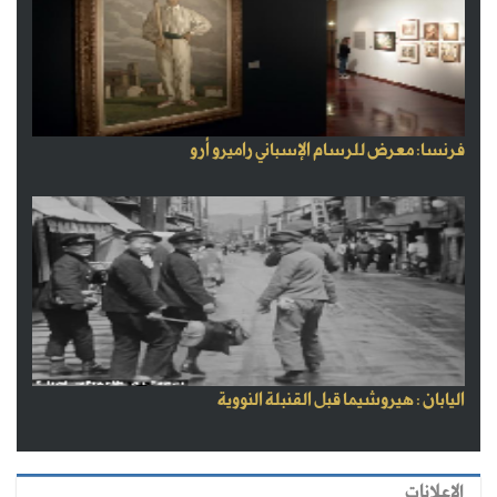
فرنسا: معرض للرسام الإسباني راميرو أرو
اليابان : هيروشيما قبل القنبلة النووية
الاعلانات