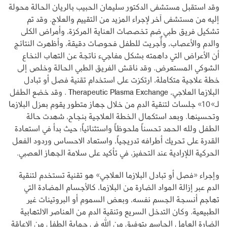
وقد استقبل مستشفى الدكتور سليمان الحبيب بالريان الحالة محولة
إليه من مستشفى آخر لإجراء المزيد من التقييم والعلاج. وقد تم
تشكيل فريق طبي ضم تخصصات العناية المركزة، وأمراض الكلى
والدم والأعصاب، وأٌجريت للطفل فحوصات دقيقة، وأظهرت النتائج
أن الأعراض التي داهمته بشكل مفاجيء ناتجة عن التهاب النخاع
الشوكي المستعرض. وقد ناقش الفريق الطبي الحالة وخلص إلى
خطة علاجية متكاملة، ارتكزت على استخدام تقنية فصل أو تبادل
البلازما العلاجي، Therapeutic Plasma Exchange . وقد خضع الطفل
لـ»10» جلسات لتنقية الدم من خلال جهاز متطور يقوم بعزل البلازما
وتحسينها. وبعد استكمال الخطة العلاجية بنجاح، شهدت حالة
الطفل ولله الحمد تحسناً ملحوظاً واستثنائياً؛ حيث بدأ في استعادة
القدرة على تحريك أطرافه تدريجياً، واستعاد الاحساس وردود الفعل
الحركية اللإرادية عند التحفيز، في تأكيد على سلامة الجهاز العصبي.
وإجراء «فصل أو تبادل البلازما العلاجي» هو تقنية تستخدم لتنقية
الدم عبر إزالة المواد الضارة من البلازما، كالأجسام المضادة التي
تهاجم أنسجة الجسم نفسه، وبعض السموم أو البروتينات غير
الطبيعية. وكان التدخل السريع وتنقية الدم من العناصر الالتهابية
الضارة العامل الحاسم بتوفيق من الله في حماية الطفل من الإعاقة