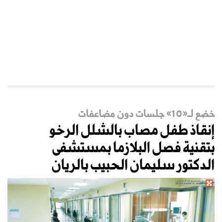
خضع لـ«10» جلسات دون مضاعفات
إنقاذ طفل مصاب بالشلل الرخو
بتقنية فصل البلازما بمستشفى
الدكتور سليمان الحبيب بالريان