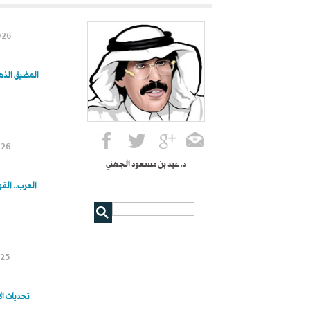
026
المضيق الذهب
026
د. عيد بن مسعود الجهني
العرب.. القو
025
تحديات ال