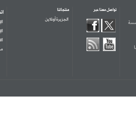
تواصل معنا عبر
منتجاتنا
ات
الجزيرة أونلاين
سسة
ال
ال
ال
مر