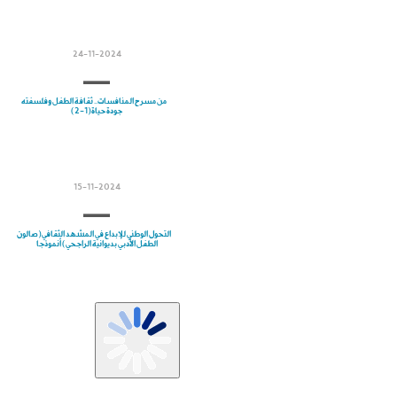
24-11-2024
من مسرح المنافسات.. ثقافة الطفل وفلسفته
جودة حياة(1-2)
15-11-2024
التحول الوطني للإبداع في المشهد الثقافي(صالون
الطفل الأدبي بديوانية الراجحي) أنموذجا