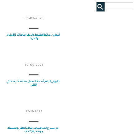
09-09-2025
أبها من خرائط الطفولة والجغرافيا لذاكرة الامتداد
والمرايا
20-06-2025
(الروائي اليافع أسامة المعقل) ثقافة أدبية تحاكي
التلقي
27-11-2024
من مسرح المنافسات.. ثقافة الطفل وفلسفته
جودة حياة(2-2)