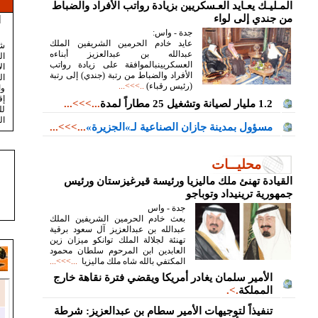
المـليـك يعـايد العـسكريين بزيادة رواتب الأفراد والضباط
من جندي إلى لواء
ا
جدة - واس:
عايد خادم الحرمين الشريفين الملك
شع
عبدالله بن عبدالعزيز أبناءه
ال
العسكريينبالموافقة على زيادة رواتب
ال
الأفراد والضباط من رتبة (جندي) إلى رتبة
ال
(رئيس رقباء)
..>>>...
و
إق
1.2 مليار لصيانة وتشغيل 25 مطاراً لمدة
...>>>...
ل
ال
مسؤول بمدينة جازان الصناعية لـ»الجزيرة»
...>>>...
محليــات
القيادة تهنئ ملك ماليزيا ورئيسة قيرغيزستان ورئيس
جمهورية ترينيداد وتوباجو
جدة - واس
بعث خادم الحرمين الشريفين الملك
عبدالله بن عبدالعزيز آل سعود برقية
تهنئة لجلالة الملك توانكو ميزان زين
العابدين ابن المرحوم سلطان محمود
المكتفي بالله شاه ملك ماليزيا
...>>>...
الأمير سلمان يغادر أمريكا ويقضي فترة نقاهة خارج
المملكة
.>.
تنفيذاً لتوجيهات الأمير سطام بن عبدالعزيز: شرطة