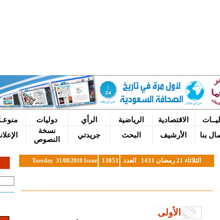
يــات
الاقتصادية
الرياضية
الرأي
دوليات
منوعـ
نسخة
صال بنا
الأرشيف
البحث
جريدتي
الإعلا
النصوص
الثلاثاء 21 رمضان 1431 العدد
13851
Tuesday 31/08/2010 Issue
الأولى