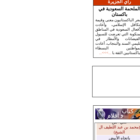
رأي الجزيرة
لملحمة السعودية في
باكستان
ر الباكستانيون معنى وقيمة
تكافل الإسلامي، وأعادت
أفعال السعودية في المناطق
منكوبة التي تعرضت للسيول
الفيضانات والأمطار في
ليمي السند والبنجاب، أعادت
لمواطنين البسطاء
باكستانيين الثقة با
...>>>...