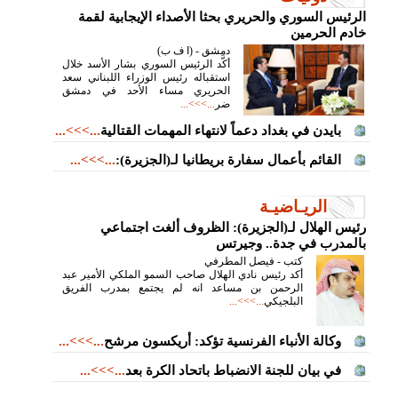
الرئيس السوري والحريري بحثا الأصداء الإيجابية لقمة
خادم الحرمين
دمشق - (ا ف ب)
أكَّد الرئيس السوري بشار الأسد خلال
استقباله رئيس الوزراء اللبناني سعد
الحريري مساء الأحد في دمشق
ضر
...>>>...
بايدن في بغداد دعماً لانتهاء المهمات القتالية
...>>>...
القائم بأعمال سفارة بريطانيا لـ(الجزيرة):
...>>>...
الريـاضيـة
رئيس الهلال لـ(الجزيرة): الظروف ألغت اجتماعي
بالمدرب في جدة.. وجيرتس
كتب - فيصل المطرفي
أكد رئيس نادي الهلال صاحب السمو الملكي الأمير عبد
الرحمن بن مساعد انه لم يجتمع بمدرب الفريق
البلجيكي
...>>>...
وكالة الأنباء الفرنسية تؤكد: أريكسون مرشح
...>>>...
في بيان للجنة الانضباط باتحاد الكرة بعد
...>>>...