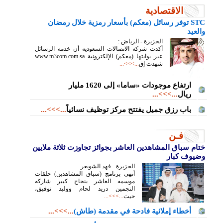
الاقتصادية
STC توفر رسائل (معكم) بأسعار رمزية خلال رمضان
والعيد
الجزيرة - الرياض :
أكدت شركة الاتصالات السعودية أن خدمة الرسائل
عبر بوابتها (معكم) الإلكترونية www.m3com.com.sa
شهدت إق
...>>>...
ارتفاع موجودات «ساما» إلى 1620 مليار
ريال
...>>>...
باب رزق جميل يفتتح مركز توظيف نسائياً
...>>>...
فـن
ختام سباق المشاهدين العاشر بجوائز تجاوزت ثلاثة ملايين
وضيوف كبار
الجزيرة - فهد الشويعر
أنهى برنامج (سباق المشاهدين) حلقات
موسمه العاشر بنجاح كبير شاركه
النجمين دريد لحام ووليد توفيق،
حيث
...>>>...
أخطاء إملائية فادحة في مقدمة (طاش)
...>>>...