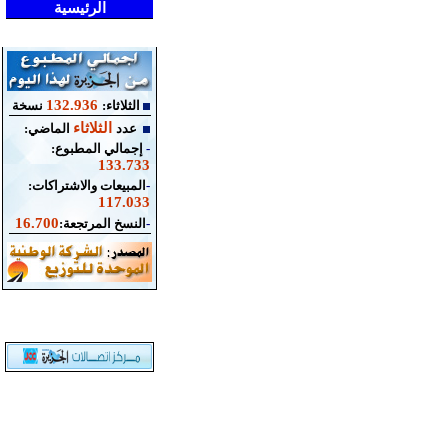
الرئيسية
132.936
الثلاثاء:
نسخة
الثلاثاء
عدد
الماضي:
-
إجمالي المطبوع:
133.733
-
المبيعات والاشتراكات:
117.033
16
.
700
-
النسخ المرتجعة: