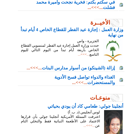
في سكتم بكتم: فخرية نجحت وأميرة محمد
فشلت
...>>>...
الأخيــرة
وزارة العمل : إجازة عيد الفطر للقطاع الخاص 4 أيام تبدأ
من نهاية
الجزيرة - واس
حددت وزارة العمل إجازة عيد الفطر لمنسوبي القطاع
الخاص بأربعة أيام تبدأ من اليوم التالي لليوم
التاسع
...>>>...
إزالة (الشينكو) من أسوار مدارس البنات
...>>>...
الغذاء والدواء تواصل فسح الأدوية
والمستحضرات
...>>>...
منوعـات
أنجلينا جولي: طعامي كاد أن يودي بحياتي
لوس أنجليس (د. ب. أ)
اعترفت الممثلة الأمريكية أنجلينا جولي بأن قرارها
الاعتماد على الأطعمة النباتية فقط والتخلي التام
عن
...>>>...