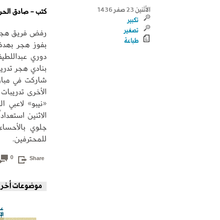
الأثنين 23 صفر 1436
كتب - صادق الحرز
تكبير
تصغير
رفض فريق هجر ا
طباعة
بفوز هجر بهدف
دوري عبداللطي
بنادي هجر تدري
شاركت في مبارا
الأخرى تدريبات
«نيبو» لاعبي ا
الاثنين استعداد
جلوي بالأحساء
للمحترفين.
0
Share
موضوعات أخر
عض
ال