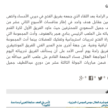
:
لراحة بعد اللقاء الذي جمعه بفريق الفتح في ديربي الأحساء وانتهى
ين مقابل هدف واحد في إطار منافسات الأسبوع الثاني عشر من
ف جميل السعودي للمحترفين حيث عاود الفريق الأول لكرة القدم
باته على الملعب الرئيسي بنادي هجر بالهفوف. وأدت المجموعة التي
ة الفتح تدريبات استرجاعية وتفكيك للعضلات بينما أدت المجموعة
 لياقية وفنية. من جهة أخرى منح المدير الفني للفريق المونتنيقري
لفريق راحة يوم أمس الأحد على أن يستأنف الفريق تدريباته اليوم
اً لمواجهة الهلال مساء الجمعة القادم على ملعب الأمير عبدالله بن
 ضمن مباريات الجولة الثالثة عشر من دوري عبداللطيف جميل
0
0
0
ى
و شرف الهلال موسى الموسى لـ«الجزيرة»:
كأس ولي العهد: سابعة للعربي أم سادسة
إدارة ض
للكويت؟