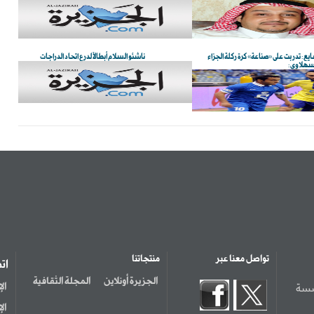
يع: تدربت على «صناعة» كرة ركلة الجزاء
ناشئو السلام أبطالاً لدرع اتحاد الدراجات
سهلاوي:
تواصل معنا عبر
منتجاتنا
ات
الجزيرة أونلاين
المجلة الثقافية
سسة
ال
ال