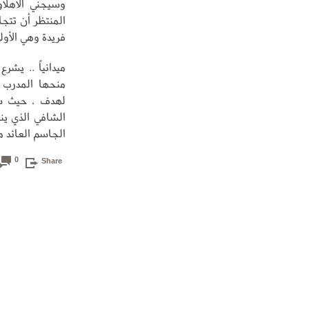
وسيجني الأهلاو
فريدة وهي الأول
ميدانياً .. يشر
منحها المدرب 
لهدف ، حيث س
الشافي الذي ين
الجاسم العائد م
0
Share