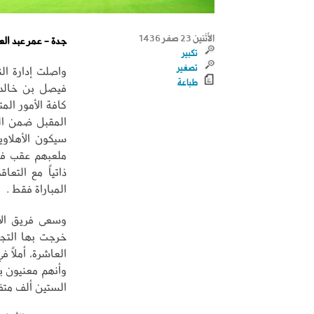
الأثنين 23 صفر 1436
جدة - عمر عبد الع
تكبير
تصغير
واصلت إدارة الن
طباعة
فيصل بن خالد، 
كافة الأمور الم
المقبل ضمن ال
سيكون الأهلاويو
ملعبهم عقب فض
ذاتياً مع التع
المباراة فقط .
وسعى فريق الاس
خرجت بها التجر
العاشرة، أملاً 
وأنهم معنيون با
الستين ألف متف