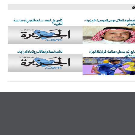
ى
و شرف الهلال موسى الموسى لـ«الجزيرة»:
كأس ولي العهد: سابعة للعربي أم سادسة
إدارة ض
للكويت؟
يع: تدربت على «صناعة» كرة ركلة الجزاء
ناشئو السلام أبطالاً لدرع اتحاد الدراجات
سهلاوي: