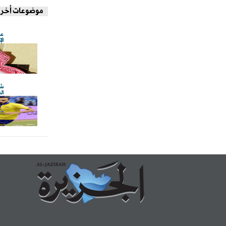
موضوعات أخر
عض
ال
شا
ال