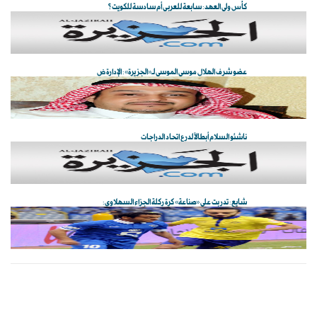
كأس ولي العهد: سابعة للعربي أم سادسة للكويت؟
عضو شرف الهلال موسى الموسى لـ«الجزيرة»: الإدارة ض
ناشئو السلام أبطالاً لدرع اتحاد الدراجات
شايع: تدربت على «صناعة» كرة ركلة الجزاء السهلاوي: