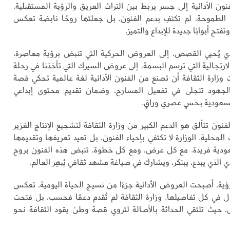
ون الأدائية إلى جسر يربط بين التراث العريق والرؤية المستقبلية.
ها الطموحة، لم تكتفِ بدعم الفنون، بل جعلتها روحًا نابضة تعكس
فتح أبوابًا جديدة للإبداع والتميز.
ي يُحيي القصص، إلى العروض الحركية التي تنبض برؤية معاصرة،
لارتجالية التي ترسم البسمة، إلى عروض السيرك التي تأخذنا في رحلة
وزارة الثقافة أن تصنع من الفنون الأدائية لغة عالمية تحكي قصة
الجهود تتجلى في تفعيل المسارح، وضمان تقديم محتوى إبداعي
سعودية بحسٍ عصري وراقٍ.
نون تتألق هو الدعم الكبير من وزارة الثقافة لتشجيع الإنتاج الغزير
محلية. الوزارة لا تكتفي بإحياء الفنون، بل تعيد تعريفها وتقديمها
عودية فريدة. مع كل عرض، ومع كل خطوة، تنبض هذه الفنون بروح
الذي يبدع، يبتكر، ويشارك في صياغة مشهد ثقافي يُبهِر العالم.
ية، أصبحت العروض الأدائية جزءًا من نسيج الحياة اليومية، تعكس
 في كل تفاصيلها. وزارة الثقافة لم تُقدم دعمًا فحسب، بل فتحت
بل، حيث تلتقي الحداثة بالأصالة لتروي قصة وطن يقود الثقافة نحو