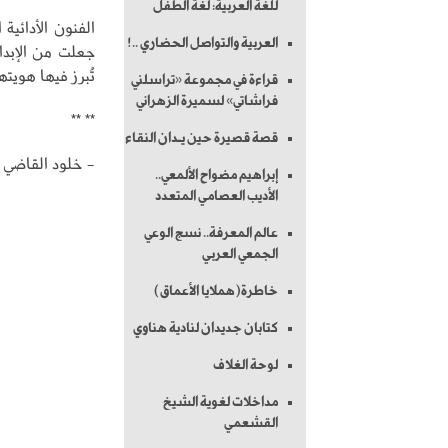
للغة العربية: لغة الطفل
الفنون الأدائي
العربية والتواصل الحضاري ..!
جعلت من الإبدا
تُبرز فيها هويت
قراءة في مجموعة «تراسلني
فراشاتي» لسميرة الزهراني
** **
قصة قصيرة حين يـدان النقاء
- خلود القاضي
إبراهيم مضواح الألمعي..
الأديب العصامي المتعدد
عالم المعرفة.. نسج الوعي
الجمعي العربي
خاطرة(هملايا الأعماق)
كتابان جديدان لنادية هناوي
لوحة الغلاف
مداخلات لغوية الشيخ
القشعمي