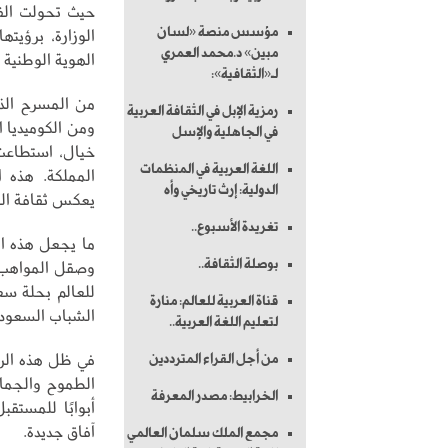
حيث تحولت الفن
مؤسس منصة «لسان
الوزارة، برؤيت
مبين» د.محمد العمري
الهوية الوطنية وت
لـ«الثقافية»:
من المسرح الذ
رمزية الإبل في الثقافة العربية
ومن الكوميديا ا
في الجاهلية والإسل
خيال، استطاعت 
اللغة العربية في المنظمات
المملكة. هذه 
الدولية: إرث تاريخي وأه
يعكس ثقافة ال
تغريدة الأسبوع..
ما يجعل هذه الف
بوصلة الثقافة..
وصقل المواهب ال
للعالم بحلة س
قناة العربية للعالم: منارة
الشباب السعودي 
لتعليم اللغة العربية..
في ظل هذه الرؤ
من أجل القراء المترددين
الطموح والجمال
الخرابيط: مصدر المعرفة
أبوابًا للمستق
آفاق جديدة.
مجمع الملك سلمان العالمي