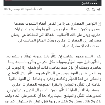
محمد الخنين
الجمعة/السبت 20 ديسمبر 2024
إن التواصل الحضاري عبارة عن تفاعل أفكار الشعوب بعضها
ببعض، وتكمن قوة الحضارة بمدى تأثيرها وتأثرها بالحضارات
الأخرى. ويدل على ذلك الأساليب الفعالة التي اتخذتها في إيصال
حضارتها إلى الحضارات الأخرى وهيأت المناخ المناسب في
المجتمعات الإنسانية لتقبلها.
يقول السيد محمد الشاهد: إن التأثُّر دليل حيوية المتأثر واستعداده،
والتأثير دليل قوة المؤثِّر وقبوله؛ فكل فكر حي يتأثر بما سبقه وبما
يعاصره، ويمكنه أن يؤثر فيما يعاصره كذلك أو يلحقه، إذا توفرت في
هذا الحي عناصر القوة، ووجد في المتأثر شروط التأثُّر، مثل الانفتاح
والتمكن من لغة المؤثِّر وثقافته وفكره، بالإضافة إلى القوة الذاتية
الكامنة في المُثُل والمبادئ والنظرة المنصِفة للحضارات الأخرى
المستدعية للتأثُّر القابلة للتأثير، دون اللجوء إلى الكيل بمكيالين في
تصدير هذه المُثُل والمبادئ، بحيث يراد لها أن تقتصر على اتجاه واحد
يؤثر ولا يتأثر، يعطي ولا يأخذ، بل ربما قيل: يُمْلي ولا يستملي، كما هو