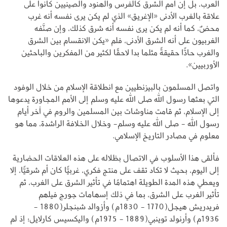
العرب، بل إن أمم الشرق كالفرس والهنود والصينيين كانوا على
علاقة بالغرب الأدنى «الإغريق» الذي لم يكن يرى نفسه أنه غرب
محضٌ، كما أنه لم يكن يرى نفسه أنه شرق كذلك، وإن صنَّفه
الغربيون على أنه الشرق الأدنى، فلم «يكن الانقسام بين الشرق
والغرب حادًّا حقيقةً مثلما بدا لاحقًا لكثير من المفكرين والباحثين
الأوربيين».
واتصل المسلمون بالبيزنطيين مع انطلاقة الإسلام من خلال الوفود
التي بعثها رسول الله صلى الله عليه وسلم إلى الأمم المجاورة يدعوها
إلى الإسلام، ثم قامت مناوشات بين المسلمين والروم في آخر أيام
رسول الله - صلى الله عليه وسلم- وخلال الخلافة الراشدة، مما هو
معلوم في مصادر التاريخ الإسلامي.
فألقى هذا الأسلوب في الاتصال بظلاله على هذه العلاقات الحضارية
إلى اليوم، بحيث لا تكاد تقف على منتج فكري، غربيًّا كان أم شرقيًّا، إلا
ويعطي هذه المدة الطويلة اهتمامًا في تأثير الشرق على الغرب، ثم
تأثير الغرب على الشرق، بما في ذلك إسهامات جورج فيلهم
فريدريش هيجل(1770 - 1830م) وأزوالد شبنجلر(1880 -
1936م) وأرنولد توينبي(1889 - 1975م) واليكسيس كارلايل؛ إذ لم