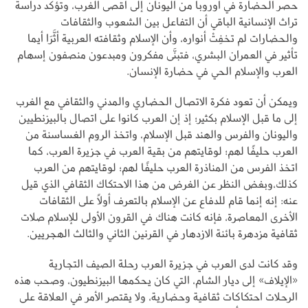
حصر الحضارة في أوروبا من اليونان إلى أقصى الغرب، وتؤكد دراسة
تراث الإنسانية الباقي أن التفاعل بين الشعوب والثقافات
والحضارات لم تخفِتْ أنواره، وأن الإسلام وثقافته العربية أثَّرَا أيما
تأثير في العمران البشري، فتبنَّى مفكرون ومبدعون منصفون إسهام
العرب والإسلام الحي في حضارة الإنسان.
ويمكن أن تعود فكرة الاتصال الحضاري والمدني والثقافي مع الغرب
إلى ما قبل الإسلام بكثير؛ إذ إن العرب كانوا على اتصال بالبيزنطيين
واليونان والفرس والهند قبل الإسلام، واتخذ الروم الغساسنة من
العرب حليفًا لهم؛ لوقايتهم من بقية العرب في جزيرة العرب، كما
اتخذ الفرس من المناذرة العرب حليفًا لهم؛ لوقايتهم من العرب
كذلك،وبغض النظر عن الغرض من هذا الاحتكاك الثقافي الذي قيل
عنه: إنه إنما قام للدفاع عن الإسلام بالتعرف أولًا على الثقافات
الأخرى المعاصرة، فإنه كانت هناك في القرون الأولى للإسلام صلات
ثقافية مزدهرة بائنة الازدهار في القرنين الثاني والثالث الهجريين.
وقد كانت لدى العرب في جزيرة العرب رحلة الصيف التجارية
«الإيلاف» إلى ديار الشام، التي كان يحكمها البيزنطيون، وصحب هذه
الرحلات احتكاكات ثقافية وحضارية، ولا يقتصر الأمر في العلاقة على