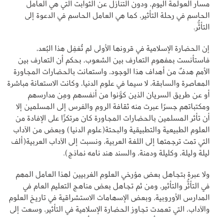
مسار العولمة اليوم، ودون التنازل عن الثوابت التي هي العامل
الحاسم في رحلة التأثير، كما هي العامل الحاسم في الدعوة إلى
التأثُّر.
إن الحضارة الإسلامية في قرونها الأولى لم تُغفِل هذا البُعد،
فاستأنست بمفهوم التعارف بين الشعوب، بحكم أن التعارف بين
الأمم هدفٌ من أهداف هذا الوجود، واستعانت بالحضارات المجاورة
المعاصرة والسابقة، لا سيما في علوم الدنيا، وكانت الاستعانة مباشرة
أو عن طريق السريان الذين كوَّنوا من أنفسهم ومِن مدارسهم
ومكتباتهم جسرًا عبرت منه ثقافة الروم والفرس إلى المسلمين إلا
أن تأثر المسلمين بالحضارات المجاورة كان مرتكزًا على الإفادة من
العلوم الطبيعية والتطبيقية والبحتة(علوم الدنيا) وبعض من الآداب
التي تمت ترجمتها إلى اللغة العربية، ونسبت إلى الآداب العربية(ألف
ليلة وليلة، وكليلة ودمنة، والسند هند نامه نماذج).
ولا عبرة بتجاهل بعض مؤرخي العلوم الغربيين لهذا العامل المهم
في التأثُّر والتأثير، ومن ثم تجاهل بعض مناهج التعليم العام في
المدارس الأوروبية، وبعض الإسهامات الاستشراقية في تاريخ العلوم
والآداب، التي تعمدت تجاوز الحضارة الإسلامية في التأثير، وسعت إلى