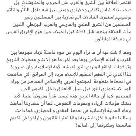
تقتصر العلاقة بين الشرق والغرب على الحروب والمناوشات، بل
صحِب ذلك تبادل ثقافي وحضاري ومدني، برز فيه عامل التأثُّر والتأثير
بوضوح،واستمرت التبادلات الح ضارية بين المسلمين وغير
المسلمين من الشرق الهندي والفارسي والغرب البيزنطي، اللذين
بدأت العلاقة بينهما قبل 490 قبل الميلاد، حين هزم الإغريق الفرس
في معركة الماراثون.
ومما لا شك فيه أن ما نراه اليوم من هوة فاصلة تزداد فجوتها بين
الغرب والعالم الإسلامي يوما بعد آخر، ما هو إلا نتاج معطيات التاريخ
وتراكمات الواقع المتردي الذي تعيشه الأمة الإسلامية، وأن صيرورة
هذا التدني في الفهم السقيم للإسلام مرده إلى العوائق التي ساهمت
في انحطاط منظومة المجتمع العربي والإسلامي المعاصر من جراء
المد الاستعماري الذي كبل سبل الانعتاق داخل الضمير الحي
للمجتمع، كما أن حالة التردي هذه ليست قدراً مفروضاً علينا، لأننا
نمتلك مؤهلات الريادة ومقومات النهوض، كما أن حضارتنا أحاطت
بزمام المدنية الإنسانية في بعدها العقدي والحضاري، فما دامت
رسالتنا عالمية لكل البشرية لماذا تعثر القائمون وتراخوا في تقديم
نفائسها ومكنونها إلى العالم؟