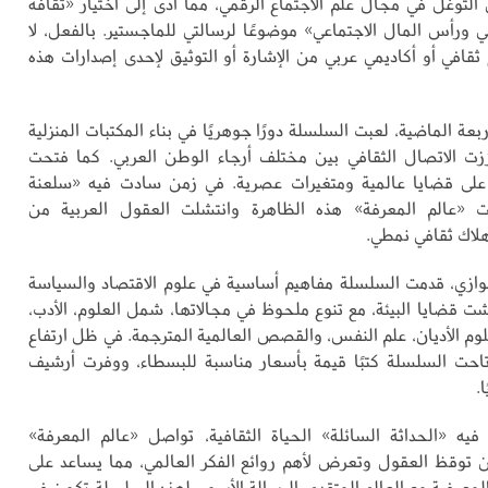
 التوغل في مجال علم الاجتماع الرقمي، مما أدى إلى اختيار «ثقافة
ضي ورأس المال الاجتماعي» موضوعًا لرسالتي للماجستير. بالفعل، لا
 ثقافي أو أكاديمي عربي من الإشارة أو التوثيق لإحدى إصدارات هذه
ربعة الماضية، لعبت السلسلة دورًا جوهريًا في بناء المكتبات المنزلية
زت الاتصال الثقافي بين مختلف أرجاء الوطن العربي. كما فتحت
لى قضايا عالمية ومتغيرات عصرية. في زمن سادت فيه «سلعنة
بت «عالم المعرفة» هذه الظاهرة وانتشلت العقول العربية من
هلاك ثقافي نمطي.
موازي، قدمت السلسلة مفاهيم أساسية في علوم الاقتصاد والسياسة
شت قضايا البيئة، مع تنوع ملحوظ في مجالاتها، شمل العلوم، الأدب،
علوم الأديان، علم النفس، والقصص العالمية المترجمة. في ظل ارتفاع
تاحت السلسلة كتبًا قيمة بأسعار مناسبة للبسطاء، ووفرت أرشيف
.
ه «الحداثة السائلة» الحياة الثقافية، تواصل «عالم المعرفة»
ن توقظ العقول وتعرض لأهم روائع الفكر العالمي، مما يساعد على
لمعرفية مع العالم المتقدم. الرسالة الأسمى لهذه السلسلة تكمن في