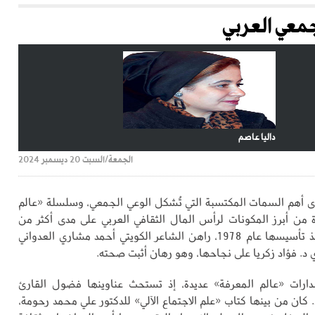
جمعي العربي
داليا عاصم
الجمعة/السبت 20 ديسمبر 2024
إحدى أهم السمات المكتسبة التي تُشكل الوعي الجمعي، وسلسلة «عالم
 من أبرز المكونات لرأس المال الثقافي العربي على مدى أكثر من
أربعين عامًا. منذ تأسيسها عام 1978، راهن الشاعر الكويتي أحمد مشاري العدواني
د. فؤاد زكريا على نجاحها، وهو رهان أثبت صحته.
دارات «عالم المعرفة» عديدة، إذ تستحث عناوينها فضول القارئ
كان من بينها كتاب «علم الاجتماع الآلي» للدكتور علي محمد رحومة،