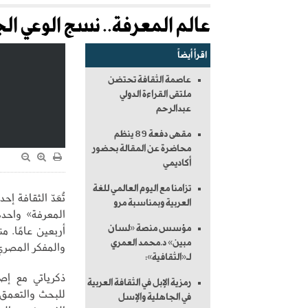
عالم المعرفة.. نسج الوعي ال
اقرأ أيضاً
عاصمة الثقافة تحتضن
ملتقى القراءة الدولي
عبدالرحم
مقهى دفعة 89 ينظم
محاضرة عن المقالة بحضور
أكاديمي
تزامنا مع اليوم العالمي للغة
تُعَدّ الثقافة 
العربية وبمناسبة مرو
المعرفة» واحدة
مؤسس منصة «لسان
مبين» د.محمد العمري
والمفكر المصري 
لـ«الثقافية»:
ذكرياتي مع إص
رمزية الإبل في الثقافة العربية
للبحث والتعمق. 
في الجاهلية والإسل