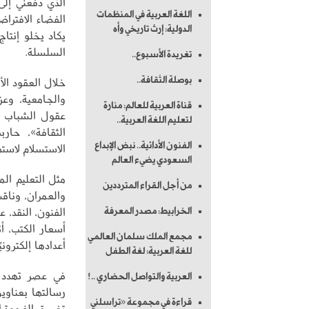
الذي دفعني إلى
اللغة العربية في المنظمات
الفضاء الافترا
الدولية: إرث تاريخي وأه
يكاد يخلو إنتاج
السلسلة.
تغريدة الأسبوع..
بوصلة الثقافة..
خلال العقود الأ
والجامعية، وعز
قناة العربية للعالم: منارة
عقول الشباب ع
لتعليم اللغة العربية..
الثقافة»، حار
الفنون الأدائية.. نبض الإبداع
الاستسلام لاست
السعودي يضيء العالم
مثل التعليم ال
من أجل القراء المترددين
والعمران، وناق
الفنون، النقد، 
الخرابيط: مصدر المعرفة
أسعار الكتب، أ
مجمع الملك سلمان العالمي
أعدادها إلكترونيًا
للغة العربية: لغة الطفل
في عصر تهدد في
العربية والتواصل الحضاري ..!
رسالتها بعناوي
قراءة في مجموعة «تراسلني
تضييق الفجوة ا