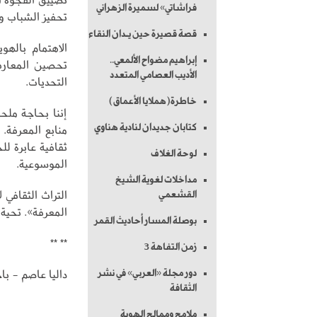
فراشاتي» لسميرة الزهراني
تحفيز الشباب و
قصة قصيرة حين يـدان النقاء
الاهتمام بالهو
إبراهيم مضواح الألمعي..
تحصين المعارف 
الأديب العصامي المتعدد
التحديات.
خاطرة(هملايا الأعماق)
إننا بحاجة ملح
كتابان جديدان لنادية هناوي
منابع المعرفة.
ثقافية عابرة لل
لوحة الغلاف
الموسوعية.
مداخلات لغوية الشيخ
التراث الثقافي ل
القشعمي
المعرفة». تحية
بوصلة المسار أحاديث القمر
** **
زمن التفاهة 3
داليا عاصم - با
دور مجلة «العربي» في نشر
الثقافة
ملامح وممالح الهوية