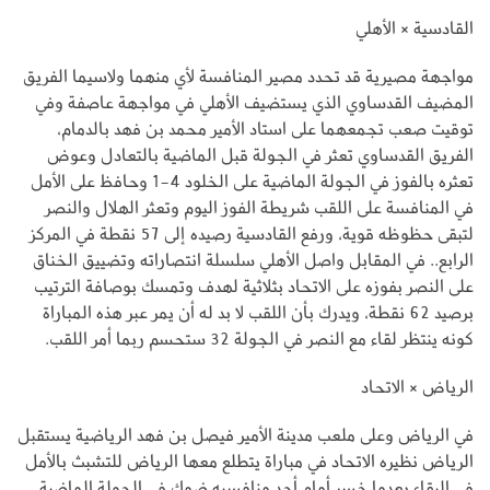
القادسية × الأهلي
مواجهة مصيرية قد تحدد مصير المنافسة لأي منهما ولاسيما الفريق
المضيف القدساوي الذي يستضيف الأهلي في مواجهة عاصفة وفي
توقيت صعب تجمعهما على استاد الأمير محمد بن فهد بالدمام،
الفريق القدساوي تعثر في الجولة قبل الماضية بالتعادل وعوض
تعثره بالفوز في الجولة الماضية على الخلود 4-1 وحافظ على الأمل
في المنافسة على اللقب شريطة الفوز اليوم وتعثر الهلال والنصر
لتبقى حظوظه قوية، ورفع القادسية رصيده إلى 57 نقطة في المركز
الرابع.. في المقابل واصل الأهلي سلسلة انتصاراته وتضييق الخناق
على النصر بفوزه على الاتحاد بثلاثية لهدف وتمسك بوصافة الترتيب
برصيد 62 نقطة، ويدرك بأن اللقب لا بد له أن يمر عبر هذه المباراة
كونه ينتظر لقاء مع النصر في الجولة 32 ستحسم ربما أمر اللقب.
الرياض × الاتحاد
في الرياض وعلى ملعب مدينة الأمير فيصل بن فهد الرياضية يستقبل
الرياض نظيره الاتحاد في مباراة يتطلع معها الرياض للتشبث بالأمل
في البقاء بعدما خسر أمام أحد منافسيه ضمك في الجولة الماضية