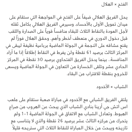
الفتح × الهلال
يحل الفريق الهلالي ضيفاً على الفتح في المواجهة التي ستقام على
ميدان تمويل الأولى بالأحساء، وسيرمي الفريق الهلالي بكامل ثقله
لأجل العودة بالنقاط الثلاث للبقاء منافساً قوياً على الصدارة واللقب
قبل دخول الدوري في منعطف أخطر وأهم، وحقق الهلال فوزاً لم
يقنع عشاقه على النجمة في الجولة الماضية برباعية نظيفة ليبقى في
المركز الثالث برصيد 61 نقطة ولن يفرط في النقاط إطلاقاً إذا ما أراد
المنافسة.. بينما يدخل الفريق الفتحاوي برصيد 30 نقطة في المركز
الحادي عشر وتلقى الخسارة من التعاون في الجولة الماضية ويسعى
للخروج بنقطة للاقتراب من البقاء.
الشباب × الأخدود
يلتقي الفريق الشبابي مع الأخدود في مباراة صعبة ستقام على ملعب
اس اتش جي أرينا بنادي الشباب الذي يبحث عن الهروب من صراع
الهبوط، وتعادل الشباب مع الاتفاق في الجولة الماضية 1-1 ولم
يتحرك من مركزه الثالث عشر برصيد 26 نقطة والذي لا يتناسب مع
تاريخه ويبحث من خلال المباراة للنقاط الثلاث التي ستريحه قليلاً