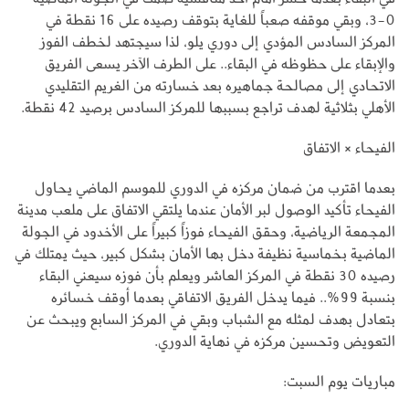
0-3، وبقي موقفه صعباً للغاية بتوقف رصيده على 16 نقطة في
المركز السادس المؤدي إلى دوري يلو، لذا سيجتهد لخطف الفوز
والإبقاء على حظوظه في البقاء.. على الطرف الآخر يسعى الفريق
الاتحادي إلى مصالحة جماهيره بعد خسارته من الغريم التقليدي
الأهلي بثلاثية لهدف تراجع بسببها للمركز السادس برصيد 42 نقطة.
الفيحاء × الاتفاق
بعدما اقترب من ضمان مركزه في الدوري للموسم الماضي يحاول
الفيحاء تأكيد الوصول لبر الأمان عندما يلتقي الاتفاق على ملعب مدينة
المجمعة الرياضية، وحقق الفيحاء فوزاً كبيراً على الأخدود في الجولة
الماضية بخماسية نظيفة دخل بها الأمان بشكل كبير، حيث يمتلك في
رصيده 30 نقطة في المركز العاشر ويعلم بأن فوزه سيعني البقاء
بنسبة 99%.. فيما يدخل الفريق الاتفاقي بعدما أوقف خسائره
بتعادل بهدف لمثله مع الشباب وبقي في المركز السابع ويبحث عن
التعويض وتحسين مركزه في نهاية الدوري.
مباريات يوم السبت: