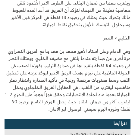
ويقترب معها من ضمان البقاء.. على الطرف الآخر الأخدود تلقى
خماسية نظيفة من الفيحاء لتؤكد أن الفريق قد أعد العدة للهبوط
مالك يتحرك حيث يمتلك في رصيده 13 نقطة في المركز قبل الأخير
وسيحاول التمسك بالأمل بتحقيق نقاط المباراة.
الخليج × النصر
وفي الدمام وعلى استاد الأمير محمد بن فهد يدافع الفريق النصراوي
مرة أخرى عن صدارته عندما يلتقي مع مضيفه الخليج، ويمتلك النصر
في جعبته 64 نقطة ينفرد بها في صدارة الترتيب بفوزه الصعب في
الجولة الماضية على نيوم بهدف الرمق الأخير ليؤكد عزمه على تحقيق
اللقب وسط معنويات مرتفعة ورغبة في تأكيد الصدارة وانتظار تعثر
منافسيه ليقترب من اللقب.. في المقابل الفريق الخلجاوي يدخل
المباراة بعدما عاد لجادة الانتصارات وحقق فوزاً مهماً على الحزم 2-1
ليقترب أكثر من ضمان البقاء، حيث يحتل المركز التاسع برصيد 30
نقطة وفوزه اليوم سيعني الوصول لبر الأمان.
اقرأ أيضاً
وجهة نظر معسكر الـ«50» لاعبا..