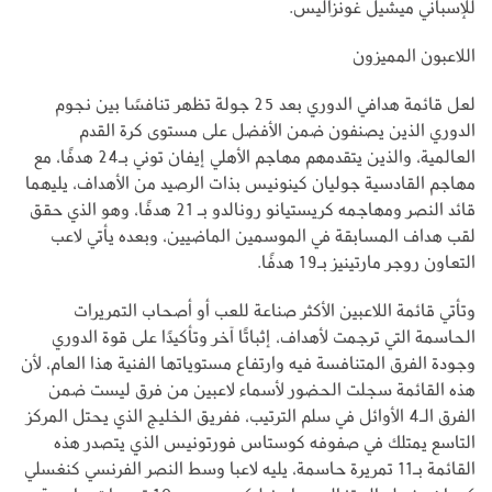
للإسباني ميشيل غونزاليس.
اللاعبون المميزون
لعل قائمة هدافي الدوري بعد 25 جولة تظهر تنافسًا بين نجوم
الدوري الذين يصنفون ضمن الأفضل على مستوى كرة القدم
العالمية، والذين يتقدمهم مهاجم الأهلي إيفان توني بـ24 هدفًا، مع
مهاجم القادسية جوليان كينونيس بذات الرصيد من الأهداف، يليهما
قائد النصر ومهاجمه كريستيانو رونالدو بـ 21 هدفًا، وهو الذي حقق
لقب هداف المسابقة في الموسمين الماضيين، وبعده يأتي لاعب
التعاون روجر مارتينيز بـ19 هدفًا.
وتأتي قائمة اللاعبين الأكثر صناعة للعب أو أصحاب التمريرات
الحاسمة التي ترجمت لأهداف، إثباتًا آخر وتأكيدًا على قوة الدوري
وجودة الفرق المتنافسة فيه وارتفاع مستوياتها الفنية هذا العام، لأن
هذه القائمة سجلت الحضور لأسماء لاعبين من فرق ليست ضمن
الفرق الـ4 الأوائل في سلم الترتيب، ففريق الخليج الذي يحتل المركز
التاسع يمتلك في صفوفه كوستاس فورتونيس الذي يتصدر هذه
القائمة بـ11 تمريرة حاسمة، يليه لاعبا وسط النصر الفرنسي كنغسلي