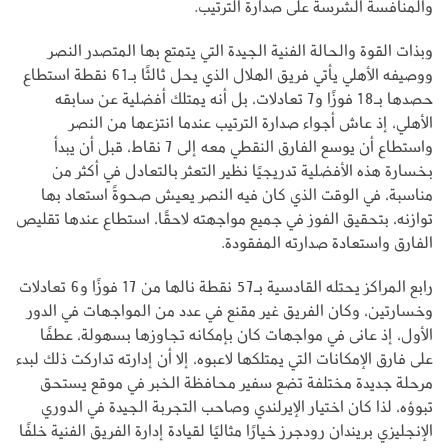
والمنافسة الشرسة على صدارة الترتيب.
وبذات القوة والحالة الفنية الجيدة التي يتمتع بها المتصدر النصر
ووصيفه الأهلي يأتي فريق الهلال الذي يحل ثالثًا بـ61 نقطة استطاع
حصدها بـ18 فوزًا و7 تعادلات، بل أنه يمتلك أفضلية عن سابقه
الأهلي، إذ عاش أجواء صدارة الترتيب عندما انتزعها من النصر
واستطاع أن يوسع الفارق النقطي معه إلى 7 نقاط، قبل أن يبدأ
بخسارة هذه الأفضلية تدريجيًا نظير التعثر بالتعادل في أكثر من
مناسبة، في الوقت الذي كان فيه النصر يعيش صحوةً استعاد بها
توازنه، بتحقيق الفوز في جميع مواجهته لاحقًا، استطاع عندها تقليص
الفارق واستعادة صدارته المفقودة.
رابع المراكز يحتله القادسية بـ57 نقطة نالها من 17 فوزًا و6 تعادلات
وخسارتين، وكان الفريق غير مقنع في عدد من المواجهات في الدور
الأول، إذ عانى في مواجهات كان بإمكانه تجاوزها بسهولة، عطفًا
على فارق الإمكانات التي يمتلكها لاعبوه، إلا أن إدارته تداركت ذلك لبدء
مرحلة جديدة مختلفة تضع سفير محافظة الخبر في موقع يستحق
تبوؤه، لذا كان اختيار الإيرلندي وصاحب التجربة الجيدة في الدوري
الإنجليزي بريندان رودجرز خيارًا مثاليًا لقيادة إدارة الفريق الفنية خلفًا