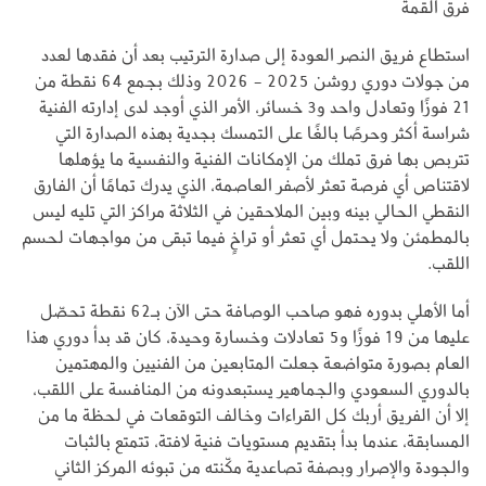
فرق القمة
استطاع فريق النصر العودة إلى صدارة الترتيب بعد أن فقدها لعدد
من جولات دوري روشن 2025 - 2026 وذلك بجمع 64 نقطة من
21 فوزًا وتعادل واحد و3 خسائر، الأمر الذي أوجد لدى إدارته الفنية
شراسة أكثر وحرصًا بالغًا على التمسك بجدية بهذه الصدارة التي
تتربص بها فرق تملك من الإمكانات الفنية والنفسية ما يؤهلها
لاقتناص أي فرصة تعثر لأصفر العاصمة، الذي يدرك تمامًا أن الفارق
النقطي الحالي بينه وبين الملاحقين في الثلاثة مراكز التي تليه ليس
بالمطمئن ولا يحتمل أي تعثر أو تراخٍ فيما تبقى من مواجهات لحسم
اللقب.
أما الأهلي بدوره فهو صاحب الوصافة حتى الآن بـ62 نقطة تحصّل
عليها من 19 فوزًا و5 تعادلات وخسارة وحيدة، كان قد بدأ دوري هذا
العام بصورة متواضعة جعلت المتابعين من الفنيين والمهتمين
بالدوري السعودي والجماهير يستبعدونه من المنافسة على اللقب،
إلا أن الفريق أربك كل القراءات وخالف التوقعات في لحظة ما من
المسابقة، عندما بدأ بتقديم مستويات فنية لافتة، تتمتع بالثبات
والجودة والإصرار وبصفة تصاعدية مكّنته من تبوئه المركز الثاني