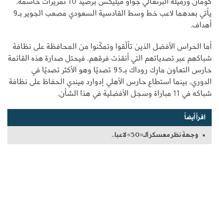
كومان وزميله البرتغالي جواو فيليكس برصيد 10 تمريرات حاسمة،
يأتي بعدهما لاعب خط وسط القادسية السعودي مصعب الجوير بـ9
أهداف.
أما الحراس الأفضل الذين تألّقوا وتمكّنوا من المحافظة على نظافة
شباكهم عبر تصدياتهم التي أنقذت فرقهم، فيحتل صدارة هذه القائمة
حارس التعاون مارِك روداك بـ95 تصديًا وهو الأكثر تصديًا في
الدوري، بينما استطاع حارس الأهلي إدوارد ميندي الحفاظ على نظافة
شباكه في 11 مباراة وسجل الأفضلية في هذا الشأن.
اقرأ أيضاً
وجهة نظر معسكر الـ«50» لاعبا..