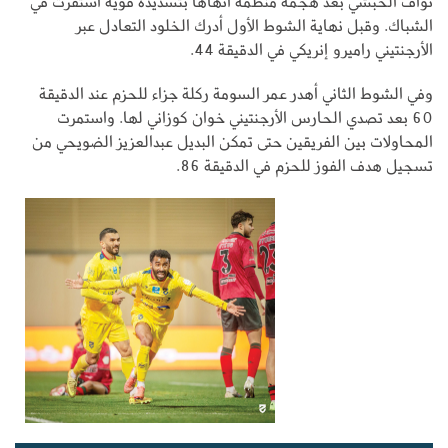
نواف الحبشي بعد هجمة منظمة أنهاها بتسديدة قوية استقرت في
الشباك. وقبل نهاية الشوط الأول أدرك الخلود التعادل عبر
الأرجنتيني راميرو إنريكي في الدقيقة 44.
وفي الشوط الثاني أهدر عمر السومة ركلة جزاء للحزم عند الدقيقة
60 بعد تصدي الحارس الأرجنتيني خوان كوزاني لها. واستمرت
المحاولات بين الفريقين حتى تمكن البديل عبدالعزيز الضويحي من
تسجيل هدف الفوز للحزم في الدقيقة 86.