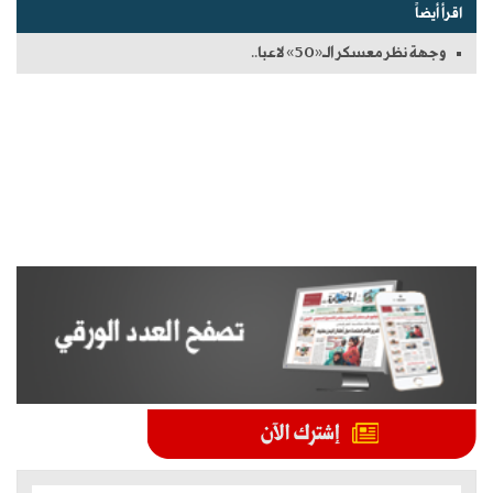
اقرأ أيضاً
وجهة نظر معسكر الـ«50» لاعبا..