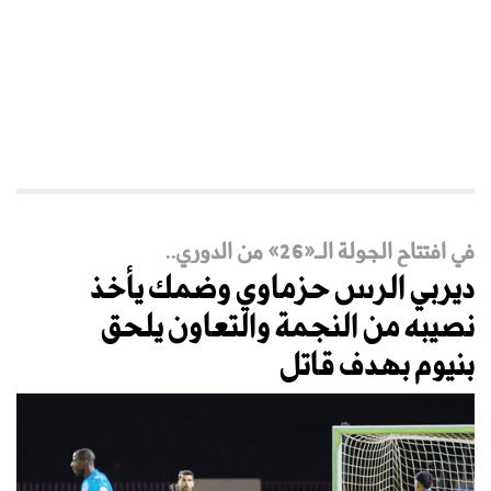
في افتتاح الجولة الـ«26» من الدوري..
ديربي الرس حزماوي وضمك يأخذ
نصيبه من النجمة والتعاون يلحق
بنيوم بهدف قاتل