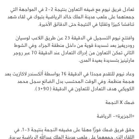
تعادل فريق نيوم مع ضيفه التعاون بنتيجة 2-2 في المواجهة التي
جمعتهما على ملعب مدينة الملك خالد الرياضية بتبوك في لقاء شهد
تنافسًا كبيرًا وتقلبًا في النتيجة حتى الدقائق الأخيرة.
وافتتح نيوم التسجيل في الدقيقة 23 عن طريق اللاعب لوسيان
رودريغيز بعد تسديدة قوية من داخل منطقة الجزاء. وفي الشوط
الثاني تمكن التعاون من إدراك التعادل عند الدقيقة 70 عبر روجر
مارتينيز بتسديدة بعيدة المدى.
وعاد نيوم للتقدم مجددًا في الدقيقة 76 بواسطة ألكسندر لاكازيت بعد
هجمة منظمة. وفي الوقت المحتسب بدل الضائع سجل محمد
الكويكبي هدف التعادل للتعاون في الدقيقة (90+3).
ضمك X النجمة
«الجزيرة»- الرياضة
حقق فريق ضمك فوزًا مهمًا على مضيفه النجمة بنتيجة 3-1، في
اللقاء الذي جمعهما على ملعب مدينة الملك عبدالله الرياضية ببريدة.