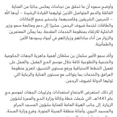
وأوضح سموه أن ما تحقق من نجاحات يعكس جانبًا من العناية
الفائقة والدعم المتواصل اللذين توليهما القيادة الرشيدة – أيدها الله
– للحرمين الشريفين وقاصديهما، وتسخير جميع الإمكانات
والطاقات لخدمة ضيوف الرحمن، مشيرًا إلى دعم ومتابعة سمو وزير
الداخلية للارتقاء بمنظومة الخدمات المقدمة، بما يمكّن المعتمرين
والزوار من أداء عباداتهم وزياراتهم في أجواء يسودها الأمن
والطمأنينة.
وأكد سمو الأمير سلمان بن سلطان أهمية جاهزية الجهات الحكومية
والخدمية والتطوعية كافة خلال موسم الحج المقبل، والعمل على
تفعيل الخطط الاستباقية ورفع مستوى التنسيق؛ لتعزيز منظومة
المرافق والخدمات بما يتواكب مع مستوى العناية والرعاية التي
توليها الدولة لضيوف الرحمن.
إثر ذلك، استعرض الاجتماع استعدادات وترتيبات الجهات لموسم حج
عام 1447هـ، التي شملت خطة وكالة وزارة الحج والعمرة لشؤون
الزيارة، إلى جانب الهيئة العامة للعناية بشؤون المسجد الحرام
والمسجد النبوي، وأمانة منطقة المدينة المنورة، وفرع وزارة الصحة،