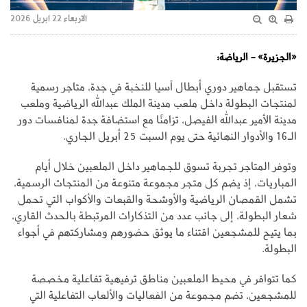
الاربعاء 22 ابريل 2026
«الجزيرة» - الرياضة:
تستقبل جماهير دوري أبطال آسيا للنخبة في جدة، متاجر رسمية
لمنتجات البطولة داخل ملعب مدينة الملك عبدالله الرياضية وملعب
مدينة الأمير عبدالله الفيصل، تزامنًا مع استضافة جدة لمنافسات دور
الـ16 والأدوار النهائية حتى يوم السبت 25 أبريل الجاري.
وتوفر المتاجر تجربة تسوق للجماهير داخل الملعبين خلال أيام
المباريات، إذ يضم كل متجر مجموعة متنوعة من المنتجات الرسمية،
تشمل القمصان الرياضية والأوشحة والقبعات والأكواب التي تحمل
شعار البطولة، إلى جانب عدد من التذكارات المرتبطة بالحدث القاري،
بما يتيح للمشجعين اقتناء ما يوثق حضورهم ومشاركتهم في أجواء
البطولة.
كما تتوافر في محيط الملعبين مناطق ترفيهية تفاعلية مخصصة
للمشجعين، تضم مجموعة من الفعاليات والألعاب التفاعلية التي